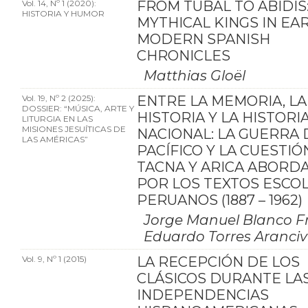
Vol. 14, Nº 1 (2020):
FROM TUBAL TO ABIDIS
HISTORIA Y HUMOR
MYTHICAL KINGS IN EA
MODERN SPANISH
CHRONICLES
Matthias Gloël
Vol. 19, Nº 2 (2025):
ENTRE LA MEMORIA, LA
DOSSIER: “MÚSICA, ARTE Y
HISTORIA Y LA HISTORI
LITURGIA EN LAS
MISIONES JESUÍTICAS DE
NACIONAL: LA GUERRA 
LAS AMÉRICAS”
PACÍFICO Y LA CUESTIÓ
TACNA Y ARICA ABORD
POR LOS TEXTOS ESCO
PERUANOS (1887 – 1962)
Jorge Manuel Blanco Fr
Eduardo Torres Aranciv
Vol. 9, Nº 1 (2015)
LA RECEPCIÓN DE LOS
CLÁSICOS DURANTE LA
INDEPENDENCIAS