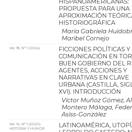
HISPANOAMERICANAS:
PROPUESTA PARA UNA
APROXIMACIÓN TEÓRIC
HISTORIOGRÁFICA
María Gabriela Huidobr
Maribel Cornejo
Vol. 18, Nº 1 (2024)
FICCIONES POLÍTICAS Y
COMUNICACIÓN EN TOR
BUEN GOBIERNO DEL R
AGENTES, ACCIONES Y
NARRATIVAS EN CLAVE
URBANA (CASTILLA, SIGL
XVI). INTRODUCCIÓN
Víctor Muñoz Gómez, Al
Montero Málaga, Feder
Asiss-González
Vol. 14, Nº 1 (2020):
LATINOAMÉRICA, UTOPÍ
HISTORIA Y HUMOR