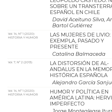
LEOPOLDO CASTEDO: 
SOBRE UN TRANSTERR
ESPAÑOL EN CHILE
David Aceituno Silva, A
Bartol Gutiérrez
Vol. 14, Nº 1 (2020):
LAS MUJERES DE LIVIO:
HISTORIA Y HUMOR
EXEMPLA, PASADO Y
PRESENTE
Catalina Balmaceda
Vol. 7, Nº 2 (2013)
LA DISTORSIÓN DE AL-
ANDALUS EN LA MEMOR
HISTÓRICA ESPAÑOLA
Alejandro García Sanj
Vol. 14, Nº 1 (2020):
HUMOR Y POLÍTICA EN
HISTORIA Y HUMOR
AMÉRICA LATINA: HERVI
IMPERFECTO
Jorge Montealegre Itur