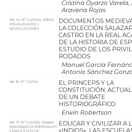
Cristina Oyarzo Varela,
Aravena Rojas
Vol. 14, Nº 2 (2020): IDEAS,
DOCUMENTOS MEDIEVA
VISUALIDADES Y
LA COLECCIÓN SALAZAR
REVOLUCIONES
CASTRO EN LA REAL A
DE LA HISTORIA DE ESP
ESTUDIO DE LOS PRIVI
RODADOS
Manuel García Fernánd
Antonio Sánchez Gonzá
Vol. 8, Nº 1 (2014)
EL PRINCEPS Y LA
CONSTITUCIÓN. ACTUA
DE UN DEBATE
HISTORIOGRÁFICO
Erwin Robertson
Vol. 17, Nº 2 (2023): Dossier:
EDUCAR Y CIVILIZAR A 
IMAGINARIOS IMPERIALES
«INDIOS». LAS ESCUELA
Y PROCESOS DE