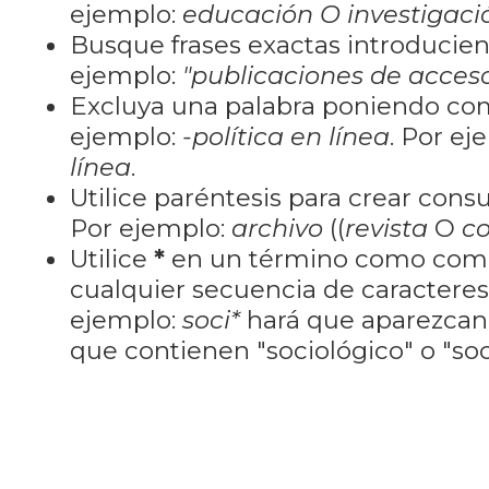
ejemplo:
educación O investigaci
Busque frases exactas introducien
ejemplo:
"publicaciones de acceso
Excluya una palabra poniendo co
ejemplo:
-política en línea
. Por ej
línea
.
Utilice paréntesis para crear cons
Por ejemplo:
archivo
((
revista
O
co
Utilice
*
en un término como como
cualquier secuencia de caractere
ejemplo:
soci*
hará que aparezcan
que contienen "sociológico" o "soci