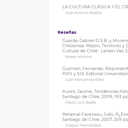
LA CULTURA CLÁSICA Y EL C
Juan Antonio Widow
Reseñas
Guarda, Gabriel O.S.B. y More
Chiloensia. Misión, Territorio 
Cultural de Chile- Larraín Vial,
Mateo Martinic
Guzmán, Fernando, Representac
XVIII y XIX, Editorial Universita
Juan Manuel Martínez
Aurell, Jaume, Tendencias histor
Santiago de Chile, 2009, 193 p
Paola Corti Badía
Retamal Favereau, Julio, Â¿Exi
Santiago de Chile, 2007, 209 pp
Joaquín Fermandois