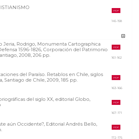
RISTIANISMO
PDF
145-158
no Jeria, Rodrigo, Monumenta Cartographica
PDF
y Defensa 1596-1826, Corporación del Patrimonio
 Santiago, 2008, 206 pp.
161-162
iones del Paraíso. Retablos en Chile, siglos
PDF
ria, Santiago de Chile, 2009, 185 pp.
163-166
iográficas del siglo XX, editorial Globo,
PDF
p
167-171
ste aún Occidente?, Editorial Andrés Bello,
PDF
.
172-175