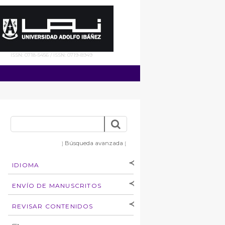
ISSN: 0718-5456 / ISSN: 0719-8949
Búsqueda avanzada
]
[
IDIOMA
[Español
]
[English]
ENVÍO DE MANUSCRITOS
Instrucciones para
REVISAR CONTENIDOS
autores
Derechos de autoría
por: