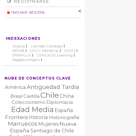
REGISTRARSE
Número
Normas éticas
Autor
INICIAR SESIÓN
Nombre de
usuario
Contraseña
INDEXACIONES
No cerrar sesión
Scopus
Latindex Catálogo
REDIB
OCLC WorldCat
DOAJ
ERIHPLUS
CENGAGE Learning
Regesta Imperii
NUBE DE CONCEPTOS CLAVE
Antigüedad Tardía
América
Chile
China
Brasil
Castilla
Coleccionismo
Diplomacia
Edad Media
España
Frontera
Historia
Historiografía
Marruecos
Nueva
Mujeres
España
Santiago de Chile