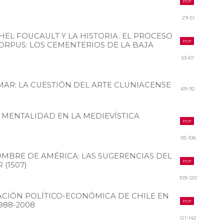
PDF
29-51
HEL FOUCAULT Y LA HISTORIA. EL PROCESO
PDF
ORPUS: LOS CEMENTERIOS DE LA BAJA
53-67
MAR: LA CUESTIÓN DEL ARTE CLUNIACENSE
69-92
 MENTALIDAD EN LA MEDIEVÍSTICA
PDF
93-106
MBRE DE AMÉRICA: LAS SUGERENCIAS DEL
PDF
(1507)
109-120
CIÓN POLÍTICO-ECONÓMICA DE CHILE EN
PDF
988-2008
121-142