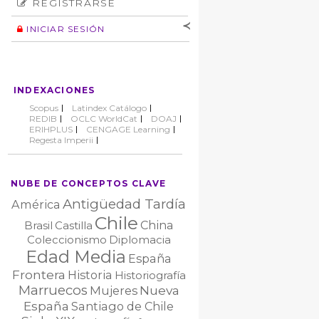
REGISTRARSE
Número
Normas éticas
Autor
INICIAR SESIÓN
Nombre de
usuario
Contraseña
INDEXACIONES
No cerrar sesión
Scopus
Latindex Catálogo
REDIB
OCLC WorldCat
DOAJ
ERIHPLUS
CENGAGE Learning
Regesta Imperii
NUBE DE CONCEPTOS CLAVE
Antigüedad Tardía
América
Chile
China
Brasil
Castilla
Coleccionismo
Diplomacia
Edad Media
España
Frontera
Historia
Historiografía
Marruecos
Nueva
Mujeres
España
Santiago de Chile