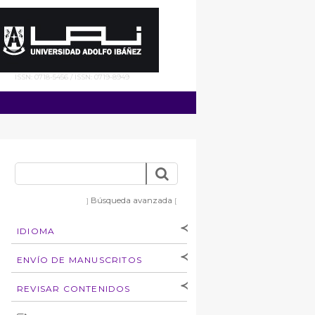
ISSN: 0718-5456 / ISSN: 0719-8949
Búsqueda avanzada
]
[
IDIOMA
[Español
]
[English]
ENVÍO DE MANUSCRITOS
Instrucciones para
REVISAR CONTENIDOS
autores
Derechos de autoría
por: