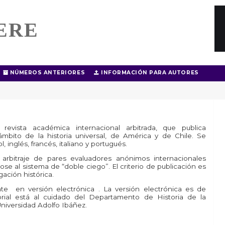
ERE
NÚMEROS ANTERIORES
INFORMACIÓN PARA AUTORES
evista académica internacional arbitrada, que publica
 ámbito de la historia universal, de América y de Chile. Se
 inglés, francés, italiano y portugués.
 arbitraje de pares evaluadores anónimos internacionales
ose al sistema de “doble ciego”. El criterio de publicación es
gación histórica.
nte en versión electrónica . La versión electrónica es de
orial está al cuidado del Departamento de Historia de la
Universidad Adolfo Ibáñez.