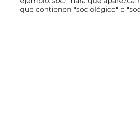
ejemplo:
soci*
hará que aparezcan
que contienen "sociológico" o "soci