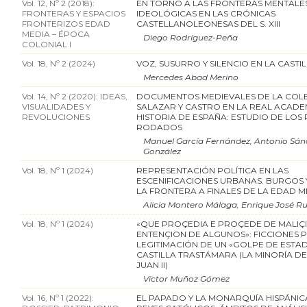
Vol. 12, Nº 2 (2018):
EN TORNO A LAS FRONTERAS MENTALES
FRONTERAS Y ESPACIOS
IDEOLÓGICAS EN LAS CRÓNICAS
FRONTERIZOS EDAD
CASTELLANOLEONESAS DEL S. XIII
MEDIA – ÉPOCA
Diego Rodríguez-Peña
COLONIAL I
Vol. 18, Nº 2 (2024)
VOZ, SUSURRO Y SILENCIO EN LA CASTI
Mercedes Abad Merino
Vol. 14, Nº 2 (2020): IDEAS,
DOCUMENTOS MEDIEVALES DE LA COL
VISUALIDADES Y
SALAZAR Y CASTRO EN LA REAL ACADE
REVOLUCIONES
HISTORIA DE ESPAÑA: ESTUDIO DE LOS 
RODADOS
Manuel García Fernández, Antonio Sán
González
Vol. 18, Nº 1 (2024)
REPRESENTACIÓN POLÍTICA EN LAS
ESCENIFICACIONES URBANAS. BURGOS 
LA FRONTERA A FINALES DE LA EDAD M
Alicia Montero Málaga, Enrique José Rui
Vol. 18, Nº 1 (2024)
«QUE PROÇEDIA E PROÇEDE DE MALIÇI
ENTENÇION DE ALGUNOS»: FICCIONES P
LEGITIMACIÓN DE UN «GOLPE DE ESTAD
CASTILLA TRASTÁMARA (LA MINORÍA D
JUAN II)
Víctor Muñoz Gómez
Vol. 16, Nº 1 (2022):
EL PAPADO Y LA MONARQUÍA HISPÁNIC