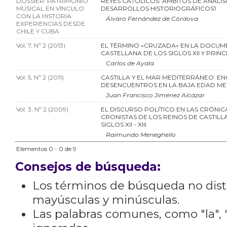
DOSSIER: PATRIMONIO
REYES CATÓLICOS: ÁMBITOS DE ANÁLISI
MUSICAL EN VÍNCULO
DESARROLLOS HISTORIOGRÁFICOS1
CON LA HISTORIA:
Álvaro Fernández de Córdova
EXPERIENCIAS DESDE
CHILE Y CUBA
Vol. 7, Nº 2 (2013)
EL TÉRMINO «CRUZADA» EN LA DOCUM
CASTELLANA DE LOS SIGLOS XII Y PRINCI
Carlos de Ayala
Vol. 5, Nº 2 (2011)
CASTILLA Y EL MAR MEDITERRÁNEO: E
DESENCUENTROS EN LA BAJA EDAD ME
Juan Francisco Jiménez Alcázar
Vol. 3, Nº 2 (2009)
EL DISCURSO POLÍTICO EN LAS CRÓNIC
CRONISTAS DE LOS REINOS DE CASTILLA
SIGLOS XII - XIII
Raimundo Meneghello
Elementos 0 - 0 de 9
Consejos de búsqueda:
Los términos de búsqueda no dis
mayúsculas y minúsculas.
Las palabras comunes, como "la", "