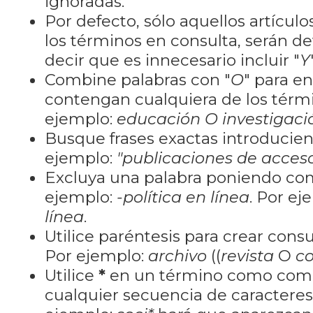
ignoradas.
Por defecto, sólo aquellos artícu
los términos en consulta, serán de
decir que es innecesario incluir "
Y
Combine palabras con "
O
" para e
contengan cualquiera de los térm
ejemplo:
educación O investigaci
Busque frases exactas introducien
ejemplo:
"publicaciones de acceso
Excluya una palabra poniendo co
ejemplo:
-política en línea
. Por ej
línea
.
Utilice paréntesis para crear cons
Por ejemplo:
archivo
((
revista
O
co
Utilice
*
en un término como como
cualquier secuencia de caractere