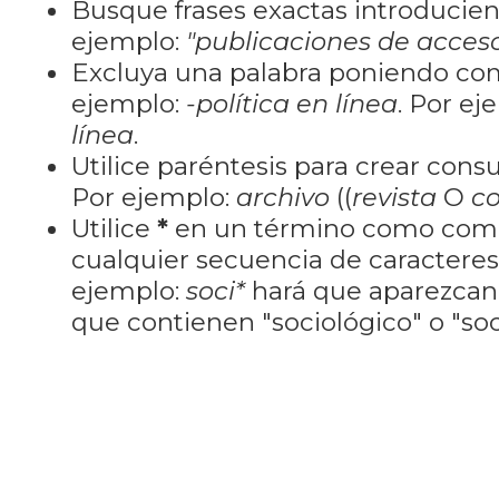
Busque frases exactas introducien
ejemplo:
"publicaciones de acceso
Excluya una palabra poniendo co
ejemplo:
-política en línea
. Por ej
línea
.
Utilice paréntesis para crear cons
Por ejemplo:
archivo
((
revista
O
co
Utilice
*
en un término como como
cualquier secuencia de caractere
ejemplo:
soci*
hará que aparezcan
que contienen "sociológico" o "soci