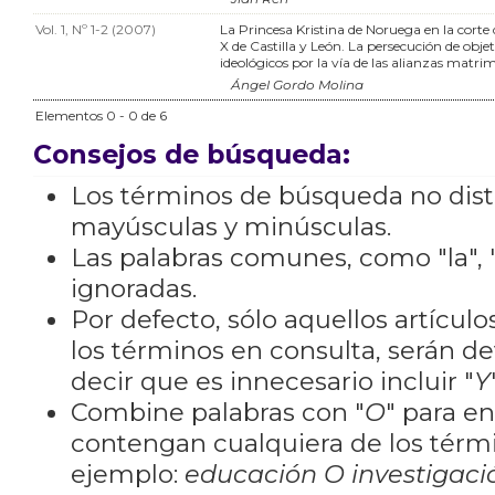
Vol. 1, Nº 1-2 (2007)
La Princesa Kristina de Noruega en la corte 
X de Castilla y León. La persecución de objeti
ideológicos por la vía de las alianzas matri
Ángel Gordo Molina
Elementos 0 - 0 de 6
Consejos de búsqueda:
Los términos de búsqueda no dis
mayúsculas y minúsculas.
Las palabras comunes, como "la", "
ignoradas.
Por defecto, sólo aquellos artícu
los términos en consulta, serán de
decir que es innecesario incluir "
Y
Combine palabras con "
O
" para e
contengan cualquiera de los térm
ejemplo:
educación O investigaci