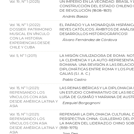
Vol. 19, Nº 1 (2025)
UN IMPERIO EN LA VECINDAD: BRASIL Y 
CONSTRUCCIÓN DEL ESTADO CHILENO 
DE REVOLUCIÓN (1808–1831)
Andrés Baeza
Vol. 16, Nº 1 (2022):
EL PAPADO Y LA MONARQUÍA HISPÁNIC
DOSSIER: PATRIMONIO
REYES CATÓLICOS: ÁMBITOS DE ANÁLISI
MUSICAL EN VÍNCULO
DESARROLLOS HISTORIOGRÁFICOS1
CON LA HISTORIA:
Álvaro Fernández de Córdova
EXPERIENCIAS DESDE
CHILE Y CUBA
Vol. 5, Nº 1 (2011)
LA MISIÓN CIVILIZADORA DE ROMA: N
LA CLEMENCIA Y LA AUTO-REPRESENT
ROMANA. UNA REVISIÓN A LAS RELACI
DIPLOMÁTICAS ENTRE ROMA Y LOS PUE
GALIAS (S.I. A. C.)
Pablo Castro
Vol. 15, Nº 1 (2021):
LAS REINAS IBÉRICAS Y LA DIPLOMACI
REPENSANDO LOS
UN ESTUDIO COMPARATIVO DE LAS RE
VÍNCULOS CON ASIA
LUÍSA DE GUSMÃO Y MARIANA DE AUST
DESDE AMÉRICA LATINA Y
Ezequiel Borgognoni
ASIA
Vol. 15, Nº 1 (2021):
REPENSAR LA DIPLOMACIA CULTURAL 
REPENSANDO LOS
PERSPECTIVA CHINA: GUILLERMO DEL 
VÍNCULOS CON ASIA
LA IMAGEN DEL LIDERAZGO CHINO SOB
DESDE AMÉRICA LATINA Y
(1959-1975)
ASIA
Jian Ren