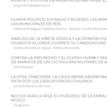
HUMOR Y POLÍTICA EN AMÉRICA LATINA: HERVI, 
Jorge Montealegre Iturra
HUMOR POLÍTICO, SUFRAGIO Y MUJERES: LAS MIR
LAS MUNICIPALES DE 1935
Fabiana Rodríguez-Pastene Vicencio, Tamara Candia Ahumada
ANÁLISIS DE LA VIÑETA CÓMICA Y LA OPINIÓN C
SALVADOR ALLENDE DURANTE SU CANDIDATURA 
Andrés Mendiburo-Seguel, Matías Hermosilla
CONTRA LA IMPUNIDAD Y EL OLVIDO: HUM® Y PAS
DE AMNISTÍA DE LAS DICTADURAS MILITARES DE 
Mara Burkart
LA OTRA TRINCHERA. LA CRISIS ENTRE ARGENTINA 
VISTA POR LOS CARICATURISTAS CHILENOS
Gonzalo Serrano del Pozo
NO FUE PARA LA RISA: El «HUÉSPED» DE LA EMBA
MOSCÚ
Ángel Soto