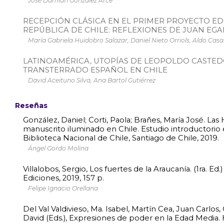
José Damián González Arce
RECEPCIÓN CLÁSICA EN EL PRIMER PROYECTO E
REPÚBLICA DE CHILE: REFLEXIONES DE JUAN EGAÑ
María Gabriela Huidobro Salazar, Daniel Nieto Orriols, Aldo Casa
LATINOAMÉRICA, UTOPÍAS DE LEOPOLDO CASTED
TRANSTERRADO ESPAÑOL EN CHILE
David Aceituno Silva, Ana Bartol Gutiérrez
Reseñas
González, Daniel; Corti, Paola; Brañes, María José. Las
manuscrito iluminado en Chile. Estudio introductorio
Biblioteca Nacional de Chile, Santiago de Chile, 2019.
Ángel Gordo Molina
Villalobos, Sergio, Los fuertes de la Araucanía. (1ra. Ed
Ediciones, 2019, 157 p.
Felipe Ignacio Orellana
Del Val Valdivieso, Ma. Isabel, Martín Cea, Juan Carlos, 
David (Eds.), Expresiones de poder en la Edad Media.