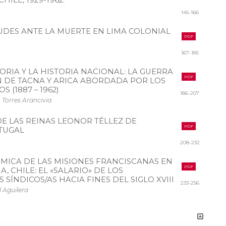
145-166
TUDES ANTE LA MUERTE EN LIMA COLONIAL
PDF
167-185
ORIA Y LA HISTORIA NACIONAL: LA GUERRA
PDF
ÓN DE TACNA Y ARICA ABORDADA POR LOS
 (1887 – 1962)
186-207
 Torres Arancivia
DE LAS REINAS LEONOR TÉLLEZ DE
PDF
RTUGAL
208-232
MICA DE LAS MISIONES FRANCISCANAS EN
PDF
A, CHILE: EL «SALARIO» DE LOS
 SÍNDICOS/AS HACIA FINES DEL SIGLO XVIII
233-256
l Aguilera