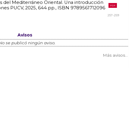
es del Mediterráneo Oriental. Una introducción
PDF
ciones PUCV, 2025, 644 pp., ISBN 9789561712096
257-259
Avisos
No se publicó ningún aviso.
Más avisos...