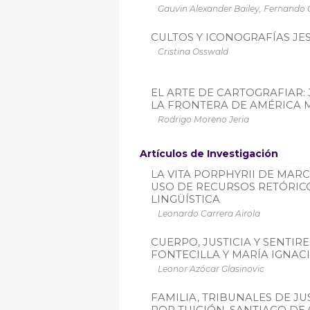
Gauvin Alexander Bailey, Fernando
CULTOS Y ICONOGRAFÍAS JESUI
Cristina Osswald
EL ARTE DE CARTOGRAFIAR:
LA FRONTERA DE AMÉRICA 
Rodrigo Moreno Jeria
Artículos de Investigación
LA VITA PORPHYRII DE MAR
USO DE RECURSOS RETÓRIC
LINGÜÍSTICA
Leonardo Carrera Airola
CUERPO, JUSTICIA Y SENTIR
FONTECILLA Y MARÍA IGNACI
Leonor Azócar Glasinovic
FAMILIA, TRIBUNALES DE J
POR TUICIÓN. SANTIAGO DE C