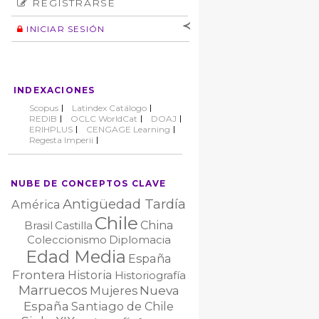
REGISTRARSE
Número
Normas éticas
Autor
INICIAR SESIÓN
Nombre de
usuario
Contraseña
INDEXACIONES
No cerrar sesión
Scopus
Latindex Catálogo
REDIB
OCLC WorldCat
DOAJ
ERIHPLUS
CENGAGE Learning
Regesta Imperii
NUBE DE CONCEPTOS CLAVE
Antigüedad Tardía
América
Chile
China
Brasil
Castilla
Coleccionismo
Diplomacia
Edad Media
España
Frontera
Historia
Historiografía
Marruecos
Nueva
Mujeres
España
Santiago de Chile