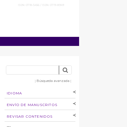
ISSN: 0718-5456 / ISSN: 0719-8949
Búsqueda avanzada
]
[
IDIOMA
[Español
]
[English]
ENVÍO DE MANUSCRITOS
Instrucciones para
REVISAR CONTENIDOS
autores
Derechos de autoría
por: