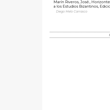
Marín Riveros, José., Horizont
a los Estudios Bizantinos, Edi
Diego Melo Carrasco