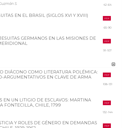
 Guzmán S.
42-64
TAS EN EL BRASIL (SIGLOS XVI Y XVIII)
PDF
65-90
 JESUITAS GERMANOS EN LAS MISIONES DE
PDF
MERIDIONAL
91-107
CO DIÁCONO COMO LITERATURA POLÉMICA:
PDF
O-ARGUMENTATIVOS EN CLAVE DE ARMA
108-131
ES EN UN LITIGIO DE ESCLAVOS: MARTINA
PDF
A FONTECILLA, CHILE, 1799
132-144
USTICIA Y ROLES DE GÉNERO EN DEMANDAS
PDF
HILE, 1929-1962.