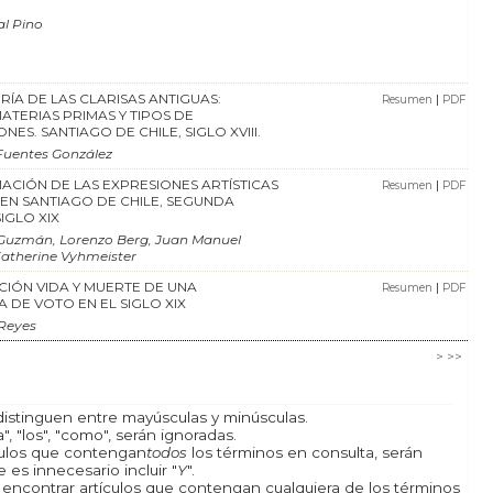
al Pino
RÍA DE LAS CLARISAS ANTIGUAS:
|
Resumen
PDF
MATERIAS PRIMAS Y TIPOS DE
ES. SANTIAGO DE CHILE, SIGLO XVIII.
Fuentes González
CIÓN DE LAS EXPRESIONES ARTÍSTICAS
|
Resumen
PDF
 EN SANTIAGO DE CHILE, SEGUNDA
IGLO XIX
Guzmán, Lorenzo Berg, Juan Manuel
Katherine Vyhmeister
ACIÓN VIDA Y MUERTE DE UNA
|
Resumen
PDF
 DE VOTO EN EL SIGLO XIX
Reyes
>
>>
istinguen entre mayúsculas y minúsculas.
, "los", "como", serán ignoradas.
ículos que contengan
todos
los términos en consulta, serán
 es innecesario incluir "
Y
".
a encontrar artículos que contengan cualquiera de los términos