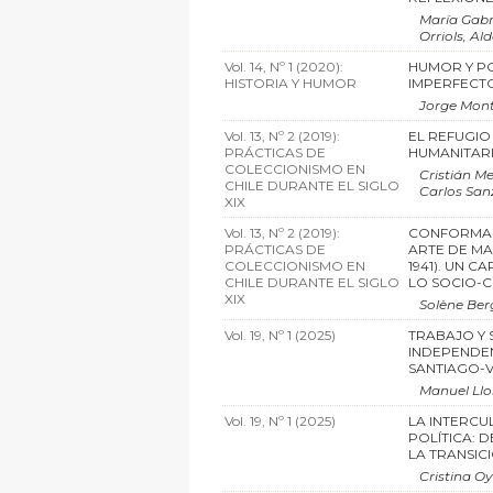
María Gabr
Orriols, Al
Vol. 14, Nº 1 (2020):
HUMOR Y POL
HISTORIA Y HUMOR
IMPERFECT
Jorge Mont
Vol. 13, Nº 2 (2019):
EL REFUGIO
PRÁCTICAS DE
HUMANITARIA
COLECCIONISMO EN
Cristián M
CHILE DURANTE EL SIGLO
Carlos Sanz
XIX
Vol. 13, Nº 2 (2019):
CONFORMAC
PRÁCTICAS DE
ARTE DE MA
COLECCIONISMO EN
1941). UN C
CHILE DURANTE EL SIGLO
LO SOCIO-
XIX
Solène Ber
Vol. 19, Nº 1 (2025)
TRABAJO Y 
INDEPENDE
SANTIAGO-V
Manuel Llor
Vol. 19, Nº 1 (2025)
LA INTERC
POLÍTICA: 
LA TRANSI
Cristina O