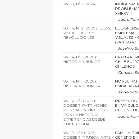
Vol. 18, Nº 2 (2024)
INDÍGENAS 
PROBLEMATI
XVII-XVIII)
Laura Fahr
Vol. 14, Nº 2 (2020): IDEAS,
EL DISPERS
VISUALIDADES Y
EMBLEMA DE
REVOLUCIONES
VISUALES Y
(SANTIAGO, S
Josefina S
Vol. 14, Nº 1 (2020):
LA OTRA TR
HISTORIA Y HUMOR
CHILE EN 19
CHILENOS
Gonzalo Se
Vol. 14, Nº 1 (2020):
NO FUE PARA
HISTORIA Y HUMOR
EMBAJADA 
Ángel Soto
Vol. 16, Nº 1 (2022):
PRESENTACI
DOSSIER: PATRIMONIO
EN VÍNCULO
MUSICAL EN VÍNCULO
CHILE Y CU
CON LA HISTORIA:
Laura Fahr
EXPERIENCIAS DESDE
CHILE Y CUBA
Vol. 19, Nº 2 (2025):
FAMILIA, TR
DOSSIER: “MÚSICA, ARTE Y
GÉNERO EN 