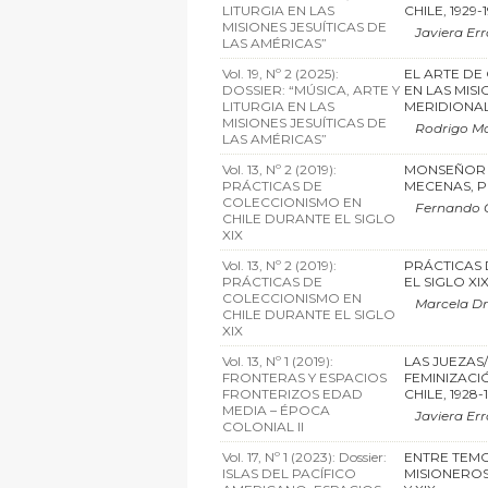
LITURGIA EN LAS
CHILE, 1929-1
MISIONES JESUÍTICAS DE
Javiera Err
LAS AMÉRICAS”
Vol. 19, Nº 2 (2025):
EL ARTE DE
DOSSIER: “MÚSICA, ARTE Y
EN LAS MIS
LITURGIA EN LAS
MERIDIONA
MISIONES JESUÍTICAS DE
Rodrigo Mo
LAS AMÉRICAS”
Vol. 13, Nº 2 (2019):
MONSEÑOR J
PRÁCTICAS DE
MECENAS, 
COLECCIONISMO EN
Fernando 
CHILE DURANTE EL SIGLO
XIX
Vol. 13, Nº 2 (2019):
PRÁCTICAS 
PRÁCTICAS DE
EL SIGLO XI
COLECCIONISMO EN
Marcela Dr
CHILE DURANTE EL SIGLO
XIX
Vol. 13, Nº 1 (2019):
LAS JUEZAS
FRONTERAS Y ESPACIOS
FEMINIZACI
FRONTERIZOS EDAD
CHILE, 1928-
MEDIA – ÉPOCA
Javiera Err
COLONIAL II
Vol. 17, Nº 1 (2023): Dossier:
ENTRE TEMO
ISLAS DEL PACÍFICO
MISIONEROS 