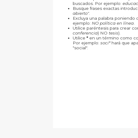
buscados. Por ejemplo:
educac
Busque frases exactas introduc
abierto"
.
Excluya una palabra poniendo 
ejemplo:
NO política en línea
.
Utilice paréntesis para crear c
conferencia
) NO
tesis
).
Utilice
*
en un término como com
Por ejemplo:
soci*
hará que apa
"social".
Este obra está bajo una
lice