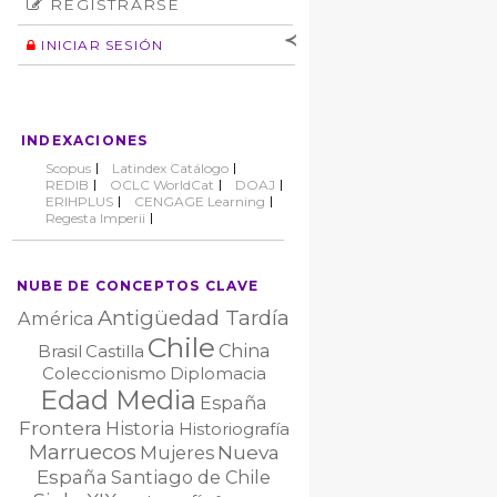
REGISTRARSE
Número
Normas éticas
Autor
INICIAR SESIÓN
Nombre de
usuario
Contraseña
INDEXACIONES
No cerrar sesión
Scopus
Latindex Catálogo
REDIB
OCLC WorldCat
DOAJ
ERIHPLUS
CENGAGE Learning
Regesta Imperii
NUBE DE CONCEPTOS CLAVE
Antigüedad Tardía
América
Chile
China
Brasil
Castilla
Coleccionismo
Diplomacia
Edad Media
España
Frontera
Historia
Historiografía
Marruecos
Nueva
Mujeres
España
Santiago de Chile