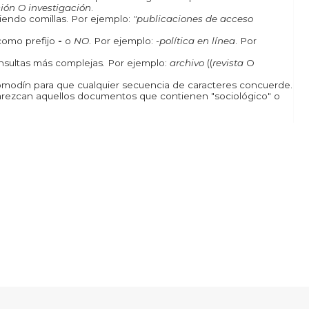
ión O investigación
.
iendo comillas. Por ejemplo:
"publicaciones de acceso
como prefijo
-
o
NO
. Por ejemplo:
-política en línea
. Por
onsultas más complejas. Por ejemplo:
archivo
((
revista
O
odín para que cualquier secuencia de caracteres concuerde.
rezcan aquellos documentos que contienen "sociológico" o
ncia de Creative Commons Reconocimiento-CompartirIgual 4.0 Internacional
.