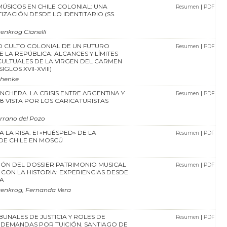
MÚSICOS EN CHILE COLONIAL: UNA
|
Resumen
PDF
ZACIÓN DESDE LO IDENTITARIO (SS.
enkrog Cianelli
O CULTO COLONIAL DE UN FUTURO
|
Resumen
PDF
 LA REPÚBLICA: ALCANCES Y LÍMITES
 CULTUALES DE LA VIRGEN DEL CARMEN
IGLOS XVII-XVIII)
chenke
INCHERA. LA CRISIS ENTRE ARGENTINA Y
|
Resumen
PDF
78 VISTA POR LOS CARICATURISTAS
rrano del Pozo
 LA RISA: El «HUÉSPED» DE LA
|
Resumen
PDF
DE CHILE EN MOSCÚ
ÓN DEL DOSSIER PATRIMONIO MUSICAL
|
Resumen
PDF
 CON LA HISTORIA: EXPERIENCIAS DESDE
BA
enkrog, Fernanda Vera
IBUNALES DE JUSTICIA Y ROLES DE
|
Resumen
PDF
DEMANDAS POR TUICIÓN. SANTIAGO DE