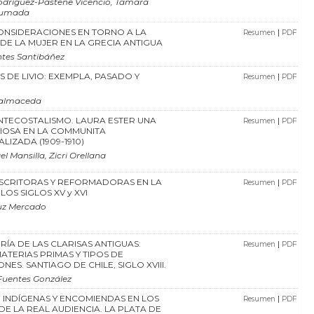
dríguez-Pastene Vicencio, Tamara
humada
ONSIDERACIONES EN TORNO A LA
|
Resumen
PDF
DE LA MUJER EN LA GRECIA ANTIGUA
tes Santibáñez
S DE LIVIO: EXEMPLA, PASADO Y
|
Resumen
PDF
Balmaceda
NTECOSTALISMO. LAURA ESTER UNA
|
Resumen
PDF
GIOSA EN LA COMMUNITA
LIZADA (1909-1910)
l Mansilla, Zicri Orellana
SCRITORAS Y REFORMADORAS EN LA
|
Resumen
PDF
OS SIGLOS XV y XVI
uz Mercado
RÍA DE LAS CLARISAS ANTIGUAS:
|
Resumen
PDF
MATERIAS PRIMAS Y TIPOS DE
ES. SANTIAGO DE CHILE, SIGLO XVIII.
Fuentes González
 INDÍGENAS Y ENCOMIENDAS EN LOS
|
Resumen
PDF
E LA REAL AUDIENCIA. LA PLATA DE