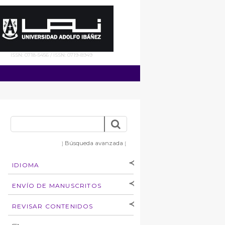
ISSN: 0718-5456 / ISSN: 0719-8949
Búsqueda avanzada
]
[
IDIOMA
[Español
]
[English]
ENVÍO DE MANUSCRITOS
Instrucciones para
REVISAR CONTENIDOS
autores
Derechos de autoría
por: