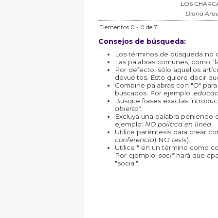
LOS CHARCAS
Diana Ara
Elementos 0 - 0 de 7
Consejos de búsqueda:
Los términos de búsqueda no d
Las palabras comunes, como "la"
Por defecto, sólo aquellos art
devueltos. Esto quiere decir que
Combine palabras con "
O
" par
buscados. Por ejemplo:
educac
Busque frases exactas introduc
abierto"
.
Excluya una palabra poniendo 
ejemplo:
NO política en línea
.
Utilice paréntesis para crear c
conferencia
) NO
tesis
).
Utilice
*
en un término como com
Por ejemplo:
soci*
hará que apa
"social".