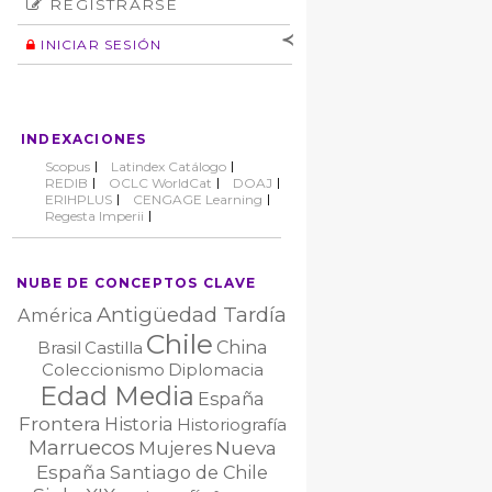
REGISTRARSE
Número
Normas éticas
Autor
INICIAR SESIÓN
Nombre de
usuario
Contraseña
INDEXACIONES
No cerrar sesión
Scopus
Latindex Catálogo
REDIB
OCLC WorldCat
DOAJ
ERIHPLUS
CENGAGE Learning
Regesta Imperii
NUBE DE CONCEPTOS CLAVE
Antigüedad Tardía
América
Chile
China
Brasil
Castilla
Coleccionismo
Diplomacia
Edad Media
España
Frontera
Historia
Historiografía
Marruecos
Nueva
Mujeres
España
Santiago de Chile