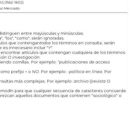
 (1562-1602)
uz Mercado
istinguen entre mayúsculas y minúsculas.
, "los", "como", serán ignoradas.
ículos que contengan
todos
los términos en consulta, serán
 es innecesario incluir "
Y
".
a encontrar artículos que contengan cualquiera de los términos
ión O investigación
.
iendo comillas. Por ejemplo:
"publicaciones de acceso
como prefijo
-
o
NO
. Por ejemplo:
-política en línea
. Por
onsultas más complejas. Por ejemplo:
archivo
((
revista
O
odín para que cualquier secuencia de caracteres concuerde.
rezcan aquellos documentos que contienen "sociológico" o