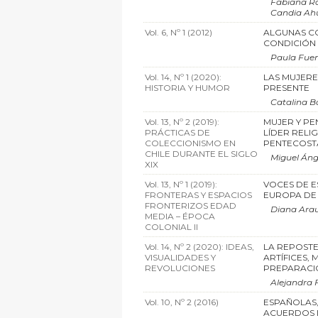
Fabiana Ro
Candia A
Vol. 6, Nº 1 (2012)
ALGUNAS C
CONDICIÓN 
Paula Fuen
Vol. 14, Nº 1 (2020):
LAS MUJERE
HISTORIA Y HUMOR
PRESENTE
Catalina 
Vol. 13, Nº 2 (2019):
MUJER Y PE
PRÁCTICAS DE
LÍDER RELI
COLECCIONISMO EN
PENTECOSTA
CHILE DURANTE EL SIGLO
Miguel Ánge
XIX
Vol. 13, Nº 1 (2019):
VOCES DE E
FRONTERAS Y ESPACIOS
EUROPA DE L
FRONTERIZOS EDAD
Diana Ara
MEDIA – ÉPOCA
COLONIAL II
Vol. 14, Nº 2 (2020): IDEAS,
LA REPOSTE
VISUALIDADES Y
ARTÍFICES, 
REVOLUCIONES
PREPARACION
Alejandra 
Vol. 10, Nº 2 (2016)
ESPAÑOLAS,
ACUERDOS D