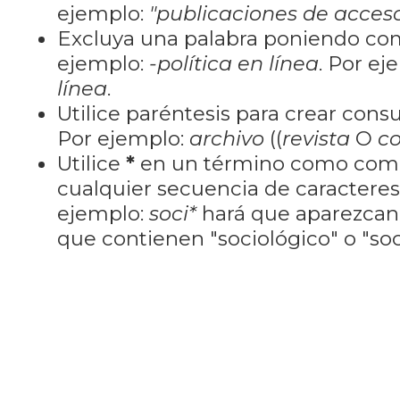
ejemplo:
"publicaciones de acceso
Excluya una palabra poniendo co
ejemplo:
-política en línea
. Por ej
línea
.
Utilice paréntesis para crear cons
Por ejemplo:
archivo
((
revista
O
co
Utilice
*
en un término como como
cualquier secuencia de caractere
ejemplo:
soci*
hará que aparezcan
que contienen "sociológico" o "soci