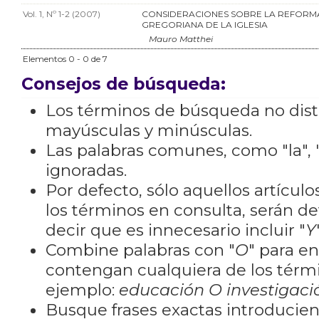
Vol. 1, Nº 1-2 (2007)
CONSIDERACIONES SOBRE LA REFORM
GREGORIANA DE LA IGLESIA
Mauro Matthei
Elementos 0 - 0 de 7
Consejos de búsqueda:
Los términos de búsqueda no dis
mayúsculas y minúsculas.
Las palabras comunes, como "la", "
ignoradas.
Por defecto, sólo aquellos artícu
los términos en consulta, serán de
decir que es innecesario incluir "
Y
Combine palabras con "
O
" para e
contengan cualquiera de los térm
ejemplo:
educación O investigaci
Busque frases exactas introducien