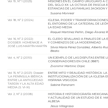
Vol. 19, Nº 1 (2025)
MISIONES EN EL CAMPO URUGUAYO A 
DEL SIGLO XX: LA OCTAVA DE PASCUA E
ESTANCIAS DE LAS FAMILIAS JACKSON 
Susana Monreal
Vol. 18, Nº 2 (2024)
IGLESIA, PODER Y TRANSFORMACIONES
EL ENTORNO DE LA CATEDRAL DE LEÓ
LA EDAD MEDIA
Raquel Martínez Peñín, Diego Álvarez 
Vol. 16, Nº 2 (2022):
EL CLERO SEVILLANO A FINALES DE LA
DOSSIER: HOMENAJE A
Y COMIENZOS DE LA MODERNIDAD
JOSÉ LUIS MARTÍN MARTÍN
Silvia María Pérez González, Alberto Ru
Beato
Vol. 4, Nº 2 (2010)
UN EJEMPLO DE LAS DISPUTAS ENTRE L
CONSERVADORES EN CHILE (1887)
Zvonimir Martinic Drpic
Vol. 15, Nº 2 (2021): Dossier:
ENTRE MITO Y REALIDAD HISTÓRICA: LA
‘LA PENÍNSULA IBÉRICA
INSTITUCIONALIZACIÓN DE LA IGLESIA E
ENTRE LA ANTIGÜEDAD
HISPANIA VISIGODA
TARDÍA Y LA ALTA EDAD
Sabine Panzram
MEDIA (S. VI-XI)
Vol. 2, Nº 2 (2008)
HISTORIA E HISTORIOGRAFÍA MEXICAN
Y ACTUALIDAD DE UN ESTUDIO DE E. M
ALBESA
Jesús Villagrasa