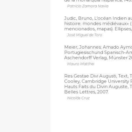
de la monarquía hispánica, 1492
Patricio Zamora Navia
Judic, Bruno, L’océan Indien
histoire; mondes médiévaux» (B
mencionados, mapas). Ellipses, 
José Miguel de Toro
Meier, Johannes; Amado Aymor
Portugiesischund Spanisch-Amer
Aschendorff Verlag, Münster 2
Mauro Matthei
Res Gestae Divi Augusti, Text,
Cooley, Cambridge University P
Hauts Faits du Divin Auguste, T
Belles Lettres, 2007.
Nicolás Cruz