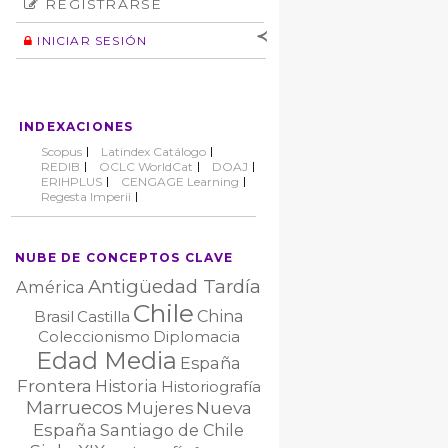
REGISTRARSE
Número
Normas éticas
Autor
INICIAR SESIÓN
Nombre de
usuario
Contraseña
INDEXACIONES
No cerrar sesión
Scopus
Latindex Catálogo
REDIB
OCLC WorldCat
DOAJ
ERIHPLUS
CENGAGE Learning
Regesta Imperii
NUBE DE CONCEPTOS CLAVE
Antigüedad Tardía
América
Chile
China
Brasil
Castilla
Coleccionismo
Diplomacia
Edad Media
España
Frontera
Historia
Historiografía
Marruecos
Nueva
Mujeres
España
Santiago de Chile