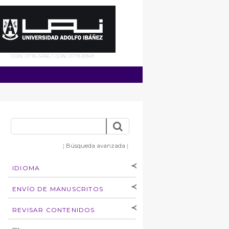
ISSN: 0718-5456 / ISSN: 0719-8949
Búsqueda avanzada
]
[
IDIOMA
[Español
]
[English]
ENVÍO DE MANUSCRITOS
Instrucciones para
REVISAR CONTENIDOS
autores
Derechos de autoría
por: