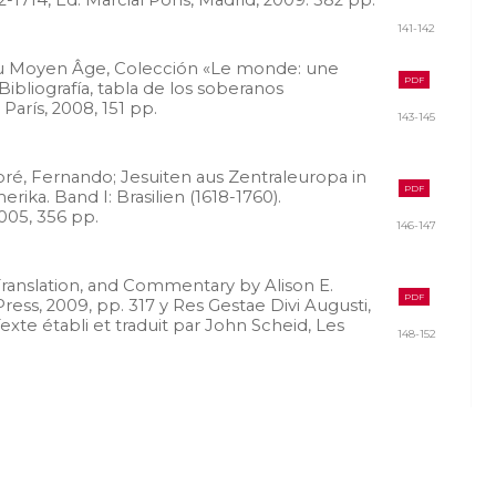
-1714, Ed. Marcial Pons, Madrid, 2009. 382 pp.
141-142
 au Moyen Âge, Colección «Le monde: une
PDF
ibliografía, tabla de los soberanos
París, 2008, 151 pp.
143-145
é, Fernando; Jesuiten aus Zentraleuropa in
PDF
ika. Band I: Brasilien (1618-1760).
005, 356 pp.
146-147
 Translation, and Commentary by Alison E.
PDF
ress, 2009, pp. 317 y Res Gestae Divi Augusti,
exte établi et traduit par John Scheid, Les
148-152