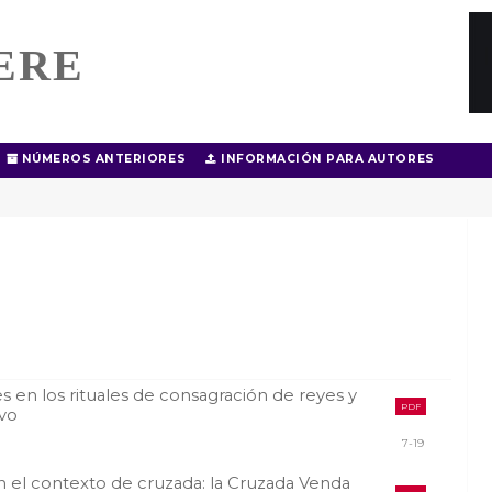
ERE
NÚMEROS ANTERIORES
INFORMACIÓN PARA AUTORES
les en los rituales de consagración de reyes y
PDF
vo
7-19
 el contexto de cruzada: la Cruzada Venda