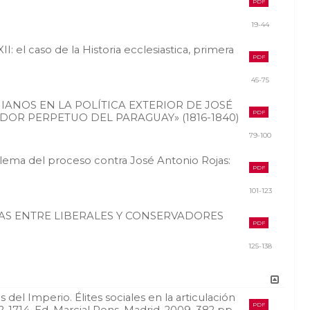
PDF
19-44
XII: el caso de la Historia ecclesiastica, primera
PDF
45-75
NOS EN LA POLÍTICA EXTERIOR DE JOSÉ
PDF
DOR PERPETUO DEL PARAGUAY» (1816-1840)
79-100
lema del proceso contra José Antonio Rojas:
PDF
101-123
AS ENTRE LIBERALES Y CONSERVADORES
PDF
125-138
 del Imperio. Élites sociales en la articulación
PDF