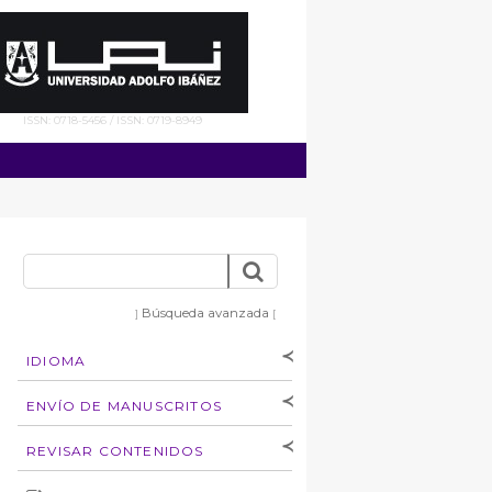
ISSN: 0718-5456 / ISSN: 0719-8949
Búsqueda avanzada
]
[
IDIOMA
[Español
]
[English]
ENVÍO DE MANUSCRITOS
Instrucciones para
REVISAR CONTENIDOS
autores
Derechos de autoría
por: