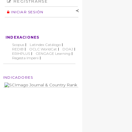
REGISTRARSE
Número
Normas éticas
Autor
INICIAR SESIÓN
Nombre de
usuario
Contraseña
INDEXACIONES
No cerrar sesión
Scopus
Latindex Catálogo
REDIB
OCLC WorldCat
DOAJ
ERIHPLUS
CENGAGE Learning
Regesta Imperii
INDICADORES