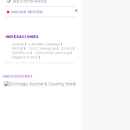
REGISTRARSE
Número
Normas éticas
Autor
INICIAR SESIÓN
Nombre de
usuario
Contraseña
INDEXACIONES
No cerrar sesión
Scopus
Latindex Catálogo
REDIB
OCLC WorldCat
DOAJ
ERIHPLUS
CENGAGE Learning
Regesta Imperii
INDICADORES