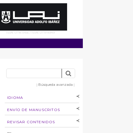
ISSN: 0718-5456 / ISSN: 0719-8949
Búsqueda avanzada
]
[
IDIOMA
[Español
]
[English]
ENVÍO DE MANUSCRITOS
Instrucciones para
REVISAR CONTENIDOS
autores
Derechos de autoría
por: