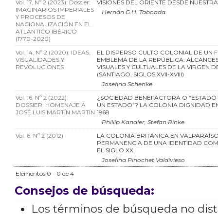
Vol. 17, Nº 2 (2023): Dossier:
VISIONES DEL ORIENTE DESDE NUESTR
IMAGINARIOS IMPERIALES
Hernán G.H. Taboada
Y PROCESOS DE
NACIONALIZACIÓN EN EL
ATLÁNTICO IBÉRICO
(1770-2020)
Vol. 14, Nº 2 (2020): IDEAS,
EL DISPERSO CULTO COLONIAL DE UN 
VISUALIDADES Y
EMBLEMA DE LA REPÚBLICA: ALCANCES 
REVOLUCIONES
VISUALES Y CULTUALES DE LA VIRGEN 
(SANTIAGO, SIGLOS XVII-XVIII)
Josefina Schenke
Vol. 16, Nº 2 (2022):
¿SOCIEDAD BENEFACTORA O “ESTADO
DOSSIER: HOMENAJE A
UN ESTADO”? LA COLONIA DIGNIDAD EN 
JOSÉ LUIS MARTÍN MARTÍN
1968
Phillip Kandler, Stefan Rinke
Vol. 6, Nº 2 (2012)
LA COLONIA BRITÁNICA EN VALPARAÍSO
PERMANENCIA DE UNA IDENTIDAD COM
EL SIGLO XX.
Josefina Pinochet Valdivieso
Elementos 0 - 0 de 4
Consejos de búsqueda:
Los términos de búsqueda no dis