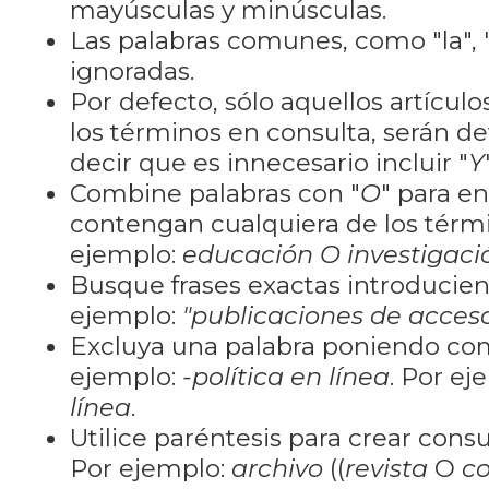
mayúsculas y minúsculas.
Las palabras comunes, como "la", "
ignoradas.
Por defecto, sólo aquellos artícu
los términos en consulta, serán de
decir que es innecesario incluir "
Y
Combine palabras con "
O
" para e
contengan cualquiera de los térm
ejemplo:
educación O investigaci
Busque frases exactas introducien
ejemplo:
"publicaciones de acceso
Excluya una palabra poniendo co
ejemplo:
-política en línea
. Por ej
línea
.
Utilice paréntesis para crear cons
Por ejemplo:
archivo
((
revista
O
co