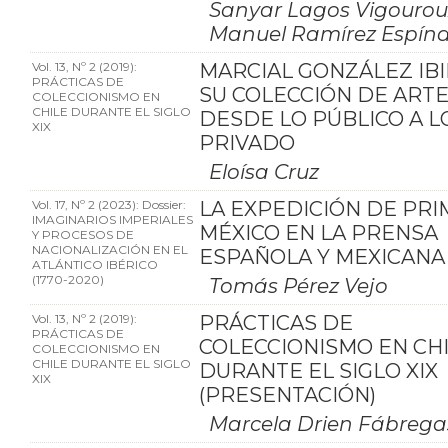
Sanyar Lagos Vigourou
Manuel Ramírez Espín
Vol. 13, Nº 2 (2019):
MARCIAL GONZÁLEZ IBI
PRÁCTICAS DE
SU COLECCIÓN DE ARTE
COLECCIONISMO EN
CHILE DURANTE EL SIGLO
DESDE LO PÚBLICO A L
XIX
PRIVADO
Eloísa Cruz
Vol. 17, Nº 2 (2023): Dossier:
LA EXPEDICIÓN DE PRI
IMAGINARIOS IMPERIALES
MÉXICO EN LA PRENSA
Y PROCESOS DE
NACIONALIZACIÓN EN EL
ESPAÑOLA Y MEXICANA
ATLÁNTICO IBÉRICO
(1770-2020)
Tomás Pérez Vejo
Vol. 13, Nº 2 (2019):
PRÁCTICAS DE
PRÁCTICAS DE
COLECCIONISMO EN CH
COLECCIONISMO EN
CHILE DURANTE EL SIGLO
DURANTE EL SIGLO XIX
XIX
(PRESENTACIÓN)
Marcela Drien Fábrega