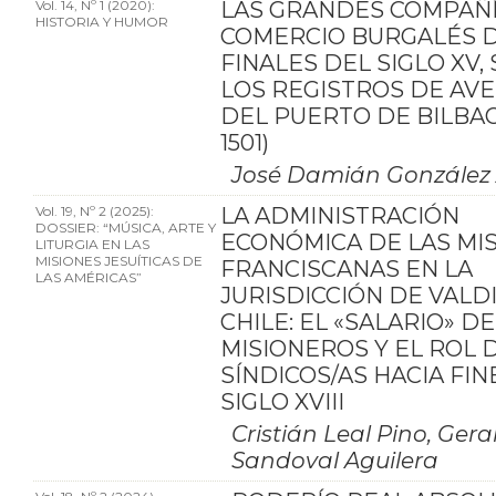
Vol. 14, Nº 1 (2020):
LAS GRANDES COMPAÑÍ
HISTORIA Y HUMOR
COMERCIO BURGALÉS 
FINALES DEL SIGLO XV,
LOS REGISTROS DE AVE
DEL PUERTO DE BILBAO 
1501)
José Damián González 
Vol. 19, Nº 2 (2025):
LA ADMINISTRACIÓN
DOSSIER: “MÚSICA, ARTE Y
ECONÓMICA DE LAS MI
LITURGIA EN LAS
MISIONES JESUÍTICAS DE
FRANCISCANAS EN LA
LAS AMÉRICAS”
JURISDICCIÓN DE VALDI
CHILE: EL «SALARIO» DE
MISIONEROS Y EL ROL 
SÍNDICOS/AS HACIA FIN
SIGLO XVIII
Cristián Leal Pino, Ger
Sandoval Aguilera