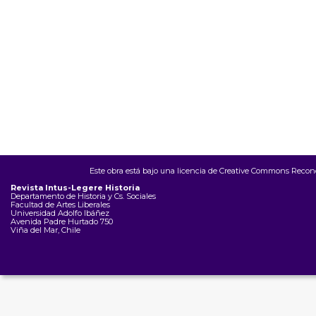
Este obra está bajo una
licencia de Creative Commons Recono
Revista Intus-Legere Historia
Departamento de Historia y Cs. Sociales
Facultad de Artes Liberales
Universidad Adolfo Ibáñez
Avenida Padre Hurtado 750
Viña del Mar, Chile