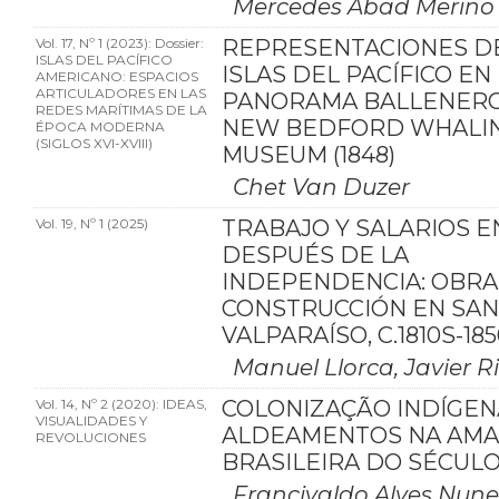
Mercedes Abad Merino
Vol. 17, Nº 1 (2023): Dossier:
REPRESENTACIONES DE
ISLAS DEL PACÍFICO
ISLAS DEL PACÍFICO EN
AMERICANO: ESPACIOS
ARTICULADORES EN LAS
PANORAMA BALLENERO
REDES MARÍTIMAS DE LA
NEW BEDFORD WHALI
ÉPOCA MODERNA
(SIGLOS XVI-XVIII)
MUSEUM (1848)
Chet Van Duzer
Vol. 19, Nº 1 (2025)
TRABAJO Y SALARIOS E
DESPUÉS DE LA
INDEPENDENCIA: OBRA
CONSTRUCCIÓN EN SAN
VALPARAÍSO, C.1810S-18
Manuel Llorca, Javier R
Vol. 14, Nº 2 (2020): IDEAS,
COLONIZAÇÃO INDÍGEN
VISUALIDADES Y
ALDEAMENTOS NA AMA
REVOLUCIONES
BRASILEIRA DO SÉCULO
Francivaldo Alves Nune