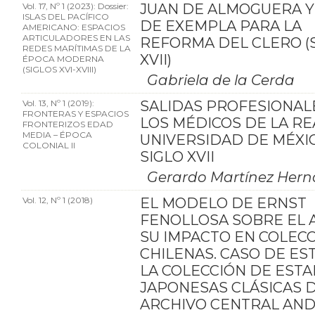
Vol. 17, Nº 1 (2023): Dossier:
JUAN DE ALMOGUERA Y
ISLAS DEL PACÍFICO
DE EXEMPLA PARA LA
AMERICANO: ESPACIOS
ARTICULADORES EN LAS
REFORMA DEL CLERO (
REDES MARÍTIMAS DE LA
XVII)
ÉPOCA MODERNA
(SIGLOS XVI-XVIII)
Gabriela de la Cerda
Vol. 13, Nº 1 (2019):
SALIDAS PROFESIONAL
FRONTERAS Y ESPACIOS
LOS MÉDICOS DE LA RE
FRONTERIZOS EDAD
MEDIA – ÉPOCA
UNIVERSIDAD DE MÉXIC
COLONIAL II
SIGLO XVII
Gerardo Martínez Her
Vol. 12, Nº 1 (2018)
EL MODELO DE ERNST
FENOLLOSA SOBRE EL 
SU IMPACTO EN COLEC
CHILENAS. CASO DE ES
LA COLECCIÓN DE EST
JAPONESAS CLÁSICAS 
ARCHIVO CENTRAL AN