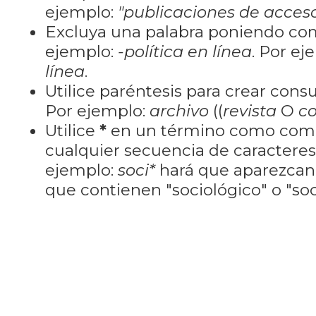
ejemplo:
"publicaciones de acceso
Excluya una palabra poniendo co
ejemplo:
-política en línea
. Por ej
línea
.
Utilice paréntesis para crear cons
Por ejemplo:
archivo
((
revista
O
co
Utilice
*
en un término como como
cualquier secuencia de caractere
ejemplo:
soci*
hará que aparezcan
que contienen "sociológico" o "soci