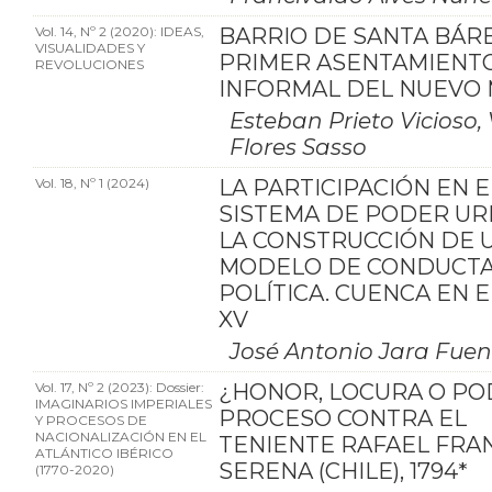
Vol. 14, Nº 2 (2020): IDEAS,
BARRIO DE SANTA BÁR
VISUALIDADES Y
PRIMER ASENTAMIENT
REVOLUCIONES
INFORMAL DEL NUEVO
Esteban Prieto Vicioso, 
Flores Sasso
Vol. 18, Nº 1 (2024)
LA PARTICIPACIÓN EN E
SISTEMA DE PODER UR
LA CONSTRUCCIÓN DE 
MODELO DE CONDUCT
POLÍTICA. CUENCA EN E
XV
José Antonio Jara Fuen
Vol. 17, Nº 2 (2023): Dossier:
¿HONOR, LOCURA O PO
IMAGINARIOS IMPERIALES
PROCESO CONTRA EL
Y PROCESOS DE
NACIONALIZACIÓN EN EL
TENIENTE RAFAEL FRAN
ATLÁNTICO IBÉRICO
SERENA (CHILE), 1794*
(1770-2020)