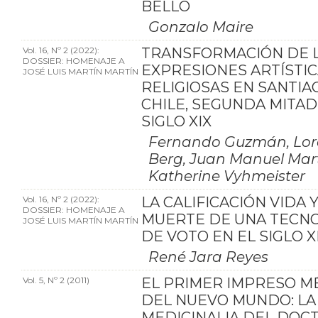
BELLO
Gonzalo Maire
Vol. 16, Nº 2 (2022):
TRANSFORMACIÓN DE 
DOSSIER: HOMENAJE A
EXPRESIONES ARTÍSTI
JOSÉ LUIS MARTÍN MARTÍN
RELIGIOSAS EN SANTIA
CHILE, SEGUNDA MITAD
SIGLO XIX
Fernando Guzmán, Lor
Berg, Juan Manuel Mart
Katherine Vyhmeister
Vol. 16, Nº 2 (2022):
LA CALIFICACIÓN VIDA 
DOSSIER: HOMENAJE A
MUERTE DE UNA TECN
JOSÉ LUIS MARTÍN MARTÍN
DE VOTO EN EL SIGLO X
René Jara Reyes
Vol. 5, Nº 2 (2011)
EL PRIMER IMPRESO M
DEL NUEVO MUNDO: LA
MEDICINALIA DEL DOC