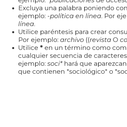
ejemplo:
"publicaciones de acceso
Excluya una palabra poniendo co
ejemplo:
-política en línea
. Por ej
línea
.
Utilice paréntesis para crear cons
Por ejemplo:
archivo
((
revista
O
co
Utilice
*
en un término como como
cualquier secuencia de caractere
ejemplo:
soci*
hará que aparezcan
que contienen "sociológico" o "soci