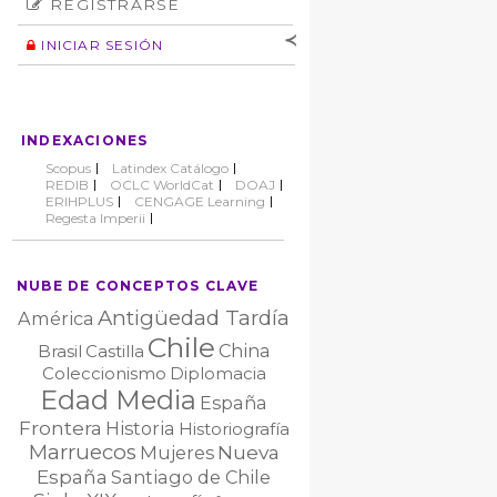
REGISTRARSE
Número
Normas éticas
Autor
INICIAR SESIÓN
Nombre de
usuario
Contraseña
INDEXACIONES
No cerrar sesión
Scopus
Latindex Catálogo
REDIB
OCLC WorldCat
DOAJ
ERIHPLUS
CENGAGE Learning
Regesta Imperii
NUBE DE CONCEPTOS CLAVE
Antigüedad Tardía
América
Chile
China
Brasil
Castilla
Coleccionismo
Diplomacia
Edad Media
España
Frontera
Historia
Historiografía
Marruecos
Nueva
Mujeres
España
Santiago de Chile