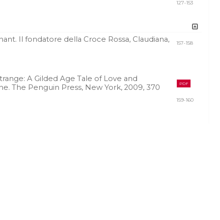
127-153
ant. Il fondatore della Croce Rossa, Claudiana,
157-158
trange: A Gilded Age Tale of Love and
PDF
ne. The Penguin Press, New York, 2009, 370
159-160