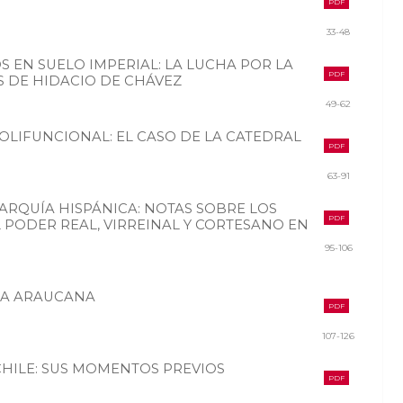
PDF
33-48
S EN SUELO IMPERIAL: LA LUCHA POR LA
PDF
S DE HIDACIO DE CHÁVEZ
49-62
POLIFUNCIONAL: EL CASO DE LA CATEDRAL
PDF
63-91
ARQUÍA HISPÁNICA: NOTAS SOBRE LOS
PDF
PODER REAL, VIRREINAL Y CORTESANO EN
95-106
 LA ARAUCANA
PDF
107-126
CHILE: SUS MOMENTOS PREVIOS
PDF