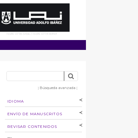
ISSN: 0718-5456 / ISSN: 0719-8949
Búsqueda avanzada
]
[
IDIOMA
[Español
]
[English]
ENVÍO DE MANUSCRITOS
Instrucciones para
REVISAR CONTENIDOS
autores
Derechos de autoría
por: