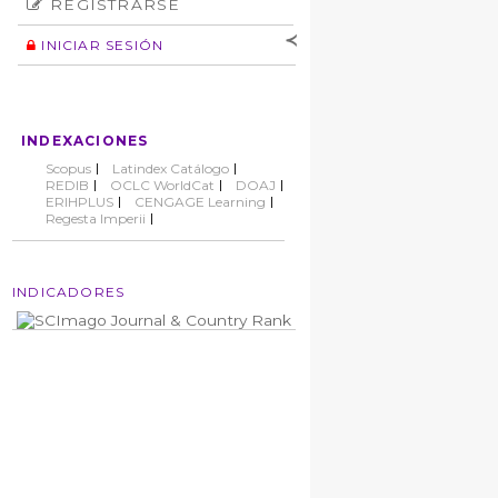
REGISTRARSE
Número
Normas éticas
Autor
INICIAR SESIÓN
Nombre de
usuario
Contraseña
INDEXACIONES
No cerrar sesión
Scopus
Latindex Catálogo
REDIB
OCLC WorldCat
DOAJ
ERIHPLUS
CENGAGE Learning
Regesta Imperii
INDICADORES