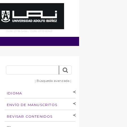
ISSN: 0718-5456 / ISSN: 0719-8949
Búsqueda avanzada
]
[
IDIOMA
[Español
]
[English]
ENVÍO DE MANUSCRITOS
Instrucciones para
REVISAR CONTENIDOS
autores
Derechos de autoría
por: