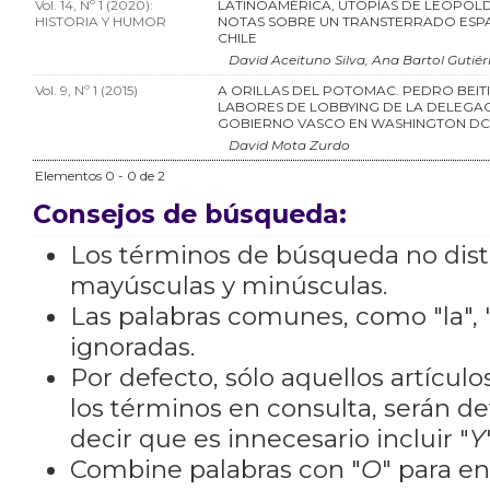
Vol. 14, Nº 1 (2020):
LATINOAMÉRICA, UTOPÍAS DE LEOPOL
HISTORIA Y HUMOR
NOTAS SOBRE UN TRANSTERRADO ESP
CHILE
David Aceituno Silva, Ana Bartol Gutiér
Vol. 9, Nº 1 (2015)
A ORILLAS DEL POTOMAC. PEDRO BEITI
LABORES DE LOBBYING DE LA DELEGA
GOBIERNO VASCO EN WASHINGTON DC (
David Mota Zurdo
Elementos 0 - 0 de 2
Consejos de búsqueda:
Los términos de búsqueda no dis
mayúsculas y minúsculas.
Las palabras comunes, como "la", "
ignoradas.
Por defecto, sólo aquellos artícu
los términos en consulta, serán de
decir que es innecesario incluir "
Y
Combine palabras con "
O
" para e