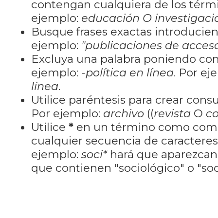
contengan cualquiera de los térm
ejemplo:
educación O investigaci
Busque frases exactas introducien
ejemplo:
"publicaciones de acceso
Excluya una palabra poniendo co
ejemplo:
-política en línea
. Por ej
línea
.
Utilice paréntesis para crear cons
Por ejemplo:
archivo
((
revista
O
co
Utilice
*
en un término como como
cualquier secuencia de caractere
ejemplo:
soci*
hará que aparezcan
que contienen "sociológico" o "soci