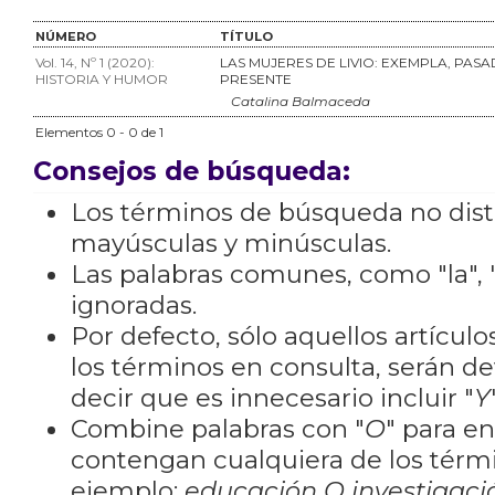
NÚMERO
TÍTULO
Vol. 14, Nº 1 (2020):
LAS MUJERES DE LIVIO: EXEMPLA, PASA
HISTORIA Y HUMOR
PRESENTE
Catalina Balmaceda
Elementos 0 - 0 de 1
Consejos de búsqueda:
Los términos de búsqueda no dis
mayúsculas y minúsculas.
Las palabras comunes, como "la", "
ignoradas.
Por defecto, sólo aquellos artícu
los términos en consulta, serán de
decir que es innecesario incluir "
Y
Combine palabras con "
O
" para e
contengan cualquiera de los térm
ejemplo:
educación O investigaci