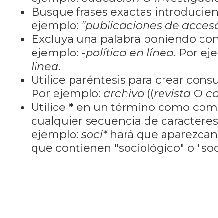
Busque frases exactas introducien
ejemplo:
"publicaciones de acceso
Excluya una palabra poniendo co
ejemplo:
-política en línea
. Por ej
línea
.
Utilice paréntesis para crear cons
Por ejemplo:
archivo
((
revista
O
co
Utilice
*
en un término como como
cualquier secuencia de caractere
ejemplo:
soci*
hará que aparezcan
que contienen "sociológico" o "soci