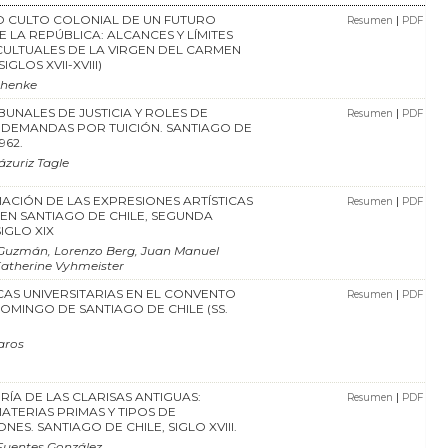
O CULTO COLONIAL DE UN FUTURO
|
Resumen
PDF
 LA REPÚBLICA: ALCANCES Y LÍMITES
 CULTUALES DE LA VIRGEN DEL CARMEN
IGLOS XVII-XVIII)
chenke
IBUNALES DE JUSTICIA Y ROLES DE
|
Resumen
PDF
DEMANDAS POR TUICIÓN. SANTIAGO DE
962.
ázuriz Tagle
CIÓN DE LAS EXPRESIONES ARTÍSTICAS
|
Resumen
PDF
 EN SANTIAGO DE CHILE, SEGUNDA
IGLO XIX
Guzmán, Lorenzo Berg, Juan Manuel
Katherine Vyhmeister
CAS UNIVERSITARIAS EN EL CONVENTO
|
Resumen
PDF
OMINGO DE SANTIAGO DE CHILE (SS.
aros
RÍA DE LAS CLARISAS ANTIGUAS:
|
Resumen
PDF
MATERIAS PRIMAS Y TIPOS DE
ES. SANTIAGO DE CHILE, SIGLO XVIII.
Fuentes González