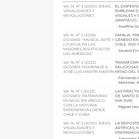
Vol. 14, Nº 2 (2020): IDEAS,
EL DISPERS
VISUALIDADES Y
EMBLEMA DE
REVOLUCIONES
VISUALES Y
(SANTIAGO, S
Josefina S
Vol. 19, Nº 2 (2025):
FAMILIA, TR
DOSSIER: “MÚSICA, ARTE Y
GÉNERO EN 
LITURGIA EN LAS
CHILE, 1929-1
MISIONES JESUÍTICAS DE
Javiera Err
LAS AMÉRICAS”
Vol. 16, Nº 2 (2022):
TRANSFORMA
DOSSIER: HOMENAJE A
RELIGIOSAS
JOSÉ LUIS MARTÍN MARTÍN
MITAD DEL S
Fernando 
Martínez, 
Vol. 16, Nº 1 (2022):
LAS PRÁCTI
DOSSIER: PATRIMONIO
DE SANTO D
MUSICAL EN VÍNCULO
XVII-XVIII)
CON LA HISTORIA:
Miguel Lec
EXPERIENCIAS DESDE
CHILE Y CUBA
Vol. 14, Nº 2 (2020): IDEAS,
LA REPOSTE
VISUALIDADES Y
ARTÍFICES, 
REVOLUCIONES
PREPARACION
Alejandra 