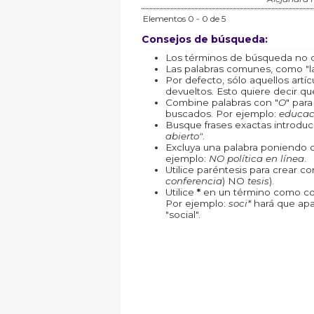
Elementos 0 - 0 de 5
Consejos de búsqueda:
Los términos de búsqueda no d
Las palabras comunes, como "la"
Por defecto, sólo aquellos art
devueltos. Esto quiere decir que
Combine palabras con "
O
" par
buscados. Por ejemplo:
educac
Busque frases exactas introduc
abierto"
.
Excluya una palabra poniendo 
ejemplo:
NO política en línea
.
Utilice paréntesis para crear c
conferencia
) NO
tesis
).
Utilice
*
en un término como com
Por ejemplo:
soci*
hará que apa
"social".