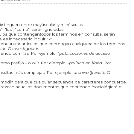
istinguen entre mayúsculas y minúsculas.
, "los", "como", serán ignoradas.
ículos que contengan
todos
los términos en consulta, serán
 es innecesario incluir "
Y
".
a encontrar artículos que contengan cualquiera de los términos
ión O investigación
.
iendo comillas. Por ejemplo:
"publicaciones de acceso
como prefijo
-
o
NO
. Por ejemplo:
-política en línea
. Por
onsultas más complejas. Por ejemplo:
archivo
((
revista
O
odín para que cualquier secuencia de caracteres concuerde.
rezcan aquellos documentos que contienen "sociológico" o