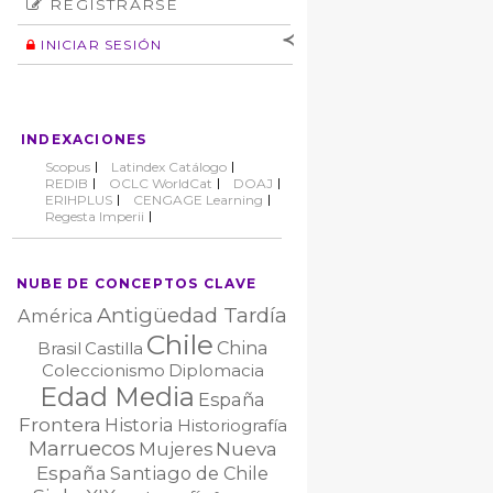
REGISTRARSE
Número
Normas éticas
Autor
INICIAR SESIÓN
Nombre de
usuario
Contraseña
INDEXACIONES
No cerrar sesión
Scopus
Latindex Catálogo
REDIB
OCLC WorldCat
DOAJ
ERIHPLUS
CENGAGE Learning
Regesta Imperii
NUBE DE CONCEPTOS CLAVE
Antigüedad Tardía
América
Chile
China
Brasil
Castilla
Coleccionismo
Diplomacia
Edad Media
España
Frontera
Historia
Historiografía
Marruecos
Nueva
Mujeres
España
Santiago de Chile