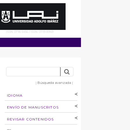
ISSN: 0718-5456 / ISSN: 0719-8949
Búsqueda avanzada
]
[
IDIOMA
[Español
]
[English]
ENVÍO DE MANUSCRITOS
Instrucciones para
REVISAR CONTENIDOS
autores
Derechos de autoría
por: