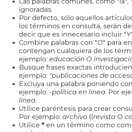
Las palabras comunes, como "la", "
ignoradas.
Por defecto, sólo aquellos artícu
los términos en consulta, serán de
decir que es innecesario incluir "
Y
Combine palabras con "
O
" para e
contengan cualquiera de los térm
ejemplo:
educación O investigaci
Busque frases exactas introducien
ejemplo:
"publicaciones de acceso
Excluya una palabra poniendo co
ejemplo:
-política en línea
. Por ej
línea
.
Utilice paréntesis para crear cons
Por ejemplo:
archivo
((
revista
O
co
Utilice
*
en un término como como