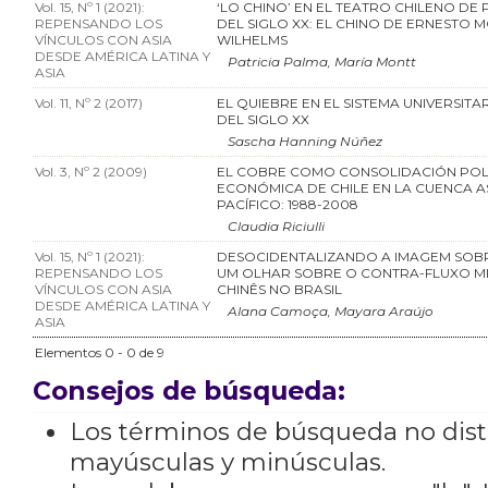
Vol. 15, Nº 1 (2021):
‘LO CHINO’ EN EL TEATRO CHILENO DE 
REPENSANDO LOS
DEL SIGLO XX: EL CHINO DE ERNESTO 
VÍNCULOS CON ASIA
WILHELMS
DESDE AMÉRICA LATINA Y
Patricia Palma, María Montt
ASIA
Vol. 11, Nº 2 (2017)
EL QUIEBRE EN EL SISTEMA UNIVERSITA
DEL SIGLO XX
Sascha Hanning Núñez
Vol. 3, Nº 2 (2009)
EL COBRE COMO CONSOLIDACIÓN POL
ECONÓMICA DE CHILE EN LA CUENCA A
PACÍFICO: 1988-2008
Claudia Riciulli
Vol. 15, Nº 1 (2021):
DESOCIDENTALIZANDO A IMAGEM SOBR
REPENSANDO LOS
UM OLHAR SOBRE O CONTRA-FLUXO MI
VÍNCULOS CON ASIA
CHINÊS NO BRASIL
DESDE AMÉRICA LATINA Y
Alana Camoça, Mayara Araújo
ASIA
Elementos 0 - 0 de 9
Consejos de búsqueda:
Los términos de búsqueda no dis
mayúsculas y minúsculas.