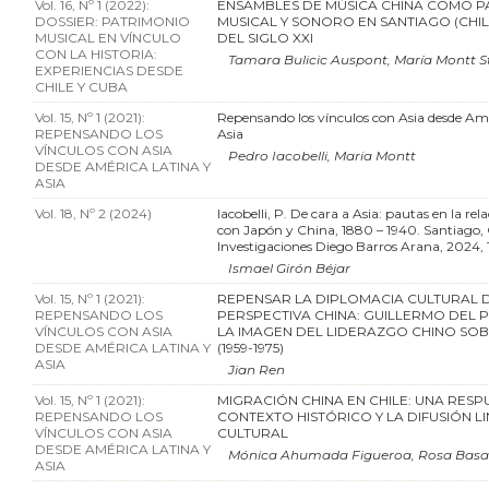
Vol. 16, Nº 1 (2022):
ENSAMBLES DE MÚSICA CHINA COMO P
DOSSIER: PATRIMONIO
MUSICAL Y SONORO EN SANTIAGO (CHILE
MUSICAL EN VÍNCULO
DEL SIGLO XXI
CON LA HISTORIA:
Tamara Bulicic Auspont, María Montt S
EXPERIENCIAS DESDE
CHILE Y CUBA
Vol. 15, Nº 1 (2021):
Repensando los vínculos con Asia desde Amé
REPENSANDO LOS
Asia
VÍNCULOS CON ASIA
Pedro Iacobelli, Maria Montt
DESDE AMÉRICA LATINA Y
ASIA
Vol. 18, Nº 2 (2024)
Iacobelli, P. De cara a Asia: pautas en la rel
con Japón y China, 1880 – 1940. Santiago,
Investigaciones Diego Barros Arana, 2024, 
Ismael Girón Béjar
Vol. 15, Nº 1 (2021):
REPENSAR LA DIPLOMACIA CULTURAL 
REPENSANDO LOS
PERSPECTIVA CHINA: GUILLERMO DEL 
VÍNCULOS CON ASIA
LA IMAGEN DEL LIDERAZGO CHINO SOB
DESDE AMÉRICA LATINA Y
(1959-1975)
ASIA
Jian Ren
Vol. 15, Nº 1 (2021):
MIGRACIÓN CHINA EN CHILE: UNA RESP
REPENSANDO LOS
CONTEXTO HISTÓRICO Y LA DIFUSIÓN LI
VÍNCULOS CON ASIA
CULTURAL
DESDE AMÉRICA LATINA Y
Mónica Ahumada Figueroa, Rosa Basa
ASIA