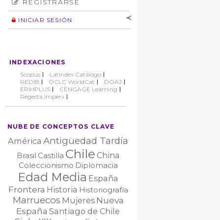
REGISTRARSE
Número
Normas éticas
Autor
INICIAR SESIÓN
Nombre de
usuario
Contraseña
INDEXACIONES
No cerrar sesión
Scopus
Latindex Catálogo
REDIB
OCLC WorldCat
DOAJ
ERIHPLUS
CENGAGE Learning
Regesta Imperii
NUBE DE CONCEPTOS CLAVE
Antigüedad Tardía
América
Chile
China
Brasil
Castilla
Coleccionismo
Diplomacia
Edad Media
España
Frontera
Historia
Historiografía
Marruecos
Nueva
Mujeres
España
Santiago de Chile