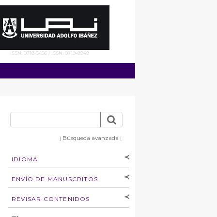
ISSN: 0718-5456 / ISSN: 0719-8949
Búsqueda avanzada
]
[
IDIOMA
[Español
]
[English]
ENVÍO DE MANUSCRITOS
Instrucciones para
REVISAR CONTENIDOS
autores
Derechos de autoría
por: