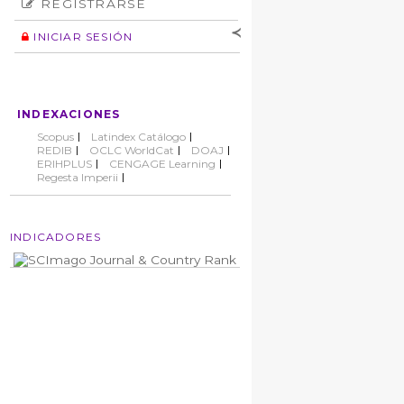
REGISTRARSE
Número
Normas éticas
Autor
INICIAR SESIÓN
Nombre de
usuario
Contraseña
INDEXACIONES
No cerrar sesión
Scopus
Latindex Catálogo
REDIB
OCLC WorldCat
DOAJ
ERIHPLUS
CENGAGE Learning
Regesta Imperii
INDICADORES