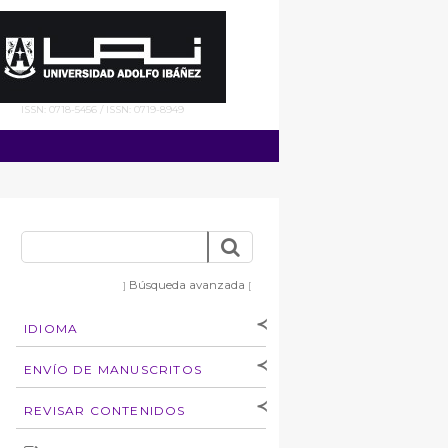
ISSN: 0718-5456 / ISSN: 0719-8949
Búsqueda avanzada
]
[
IDIOMA
[Español
]
[English]
ENVÍO DE MANUSCRITOS
Instrucciones para
REVISAR CONTENIDOS
autores
Derechos de autoría
por: