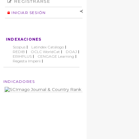
REGISTRARSE
Número
Normas éticas
Autor
INICIAR SESIÓN
Nombre de
usuario
Contraseña
INDEXACIONES
No cerrar sesión
Scopus
Latindex Catálogo
REDIB
OCLC WorldCat
DOAJ
ERIHPLUS
CENGAGE Learning
Regesta Imperii
INDICADORES