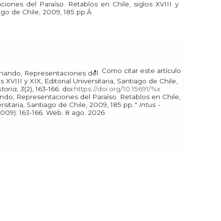
ones del Paraíso. Retablos en Chile, siglos XVIII y
tiago de Chile, 2009, 185 pp.Â
Como citar este artículo
s XVIII y XIX, Editorial Universitaria, Santiago de Chile,
toria, 3
(2), 163-166. doi:
https://doi.org/10.15691/%x
versitaria, Santiago de Chile, 2009, 185 pp.."
Intus -
[En línea], 3.2 (2009): 163-166. Web. 8 ago. 2026