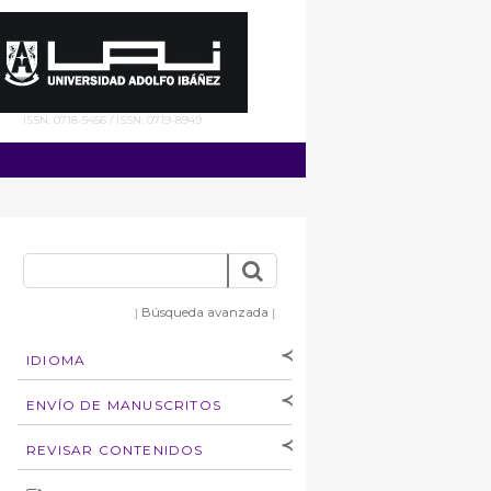
ISSN: 0718-5456 / ISSN: 0719-8949
Búsqueda avanzada
]
[
IDIOMA
[Español
]
[English]
ENVÍO DE MANUSCRITOS
Instrucciones para
REVISAR CONTENIDOS
autores
Derechos de autoría
por: