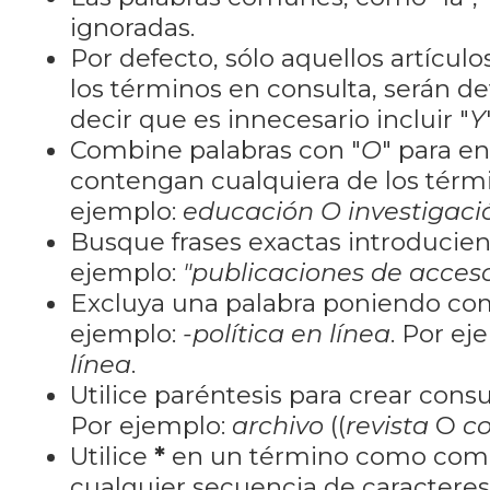
ignoradas.
Por defecto, sólo aquellos artícu
los términos en consulta, serán de
decir que es innecesario incluir "
Y
Combine palabras con "
O
" para e
contengan cualquiera de los térm
ejemplo:
educación O investigaci
Busque frases exactas introducien
ejemplo:
"publicaciones de acceso
Excluya una palabra poniendo co
ejemplo:
-política en línea
. Por ej
línea
.
Utilice paréntesis para crear cons
Por ejemplo:
archivo
((
revista
O
co
Utilice
*
en un término como como
cualquier secuencia de caractere