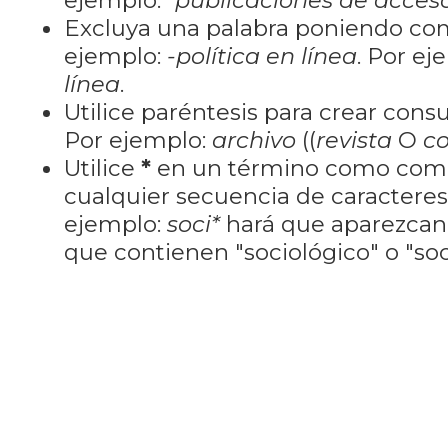
ejemplo:
"publicaciones de acceso
Excluya una palabra poniendo co
ejemplo:
-política en línea
. Por ej
línea
.
Utilice paréntesis para crear cons
Por ejemplo:
archivo
((
revista
O
co
Utilice
*
en un término como como
cualquier secuencia de caractere
ejemplo:
soci*
hará que aparezcan
que contienen "sociológico" o "soci