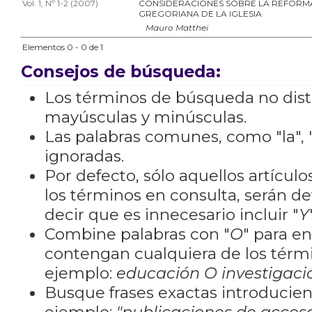
Vol. 1, Nº 1-2 (2007)
CONSIDERACIONES SOBRE LA REFORM
GREGORIANA DE LA IGLESIA
Mauro Matthei
Elementos 0 - 0 de 1
Consejos de búsqueda:
Los términos de búsqueda no dis
mayúsculas y minúsculas.
Las palabras comunes, como "la", "
ignoradas.
Por defecto, sólo aquellos artícu
los términos en consulta, serán de
decir que es innecesario incluir "
Y
Combine palabras con "
O
" para e
contengan cualquiera de los térm
ejemplo:
educación O investigaci
Busque frases exactas introducien