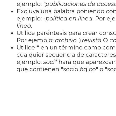
ejemplo:
"publicaciones de acceso
Excluya una palabra poniendo co
ejemplo:
-política en línea
. Por ej
línea
.
Utilice paréntesis para crear cons
Por ejemplo:
archivo
((
revista
O
co
Utilice
*
en un término como como
cualquier secuencia de caractere
ejemplo:
soci*
hará que aparezcan
que contienen "sociológico" o "soci