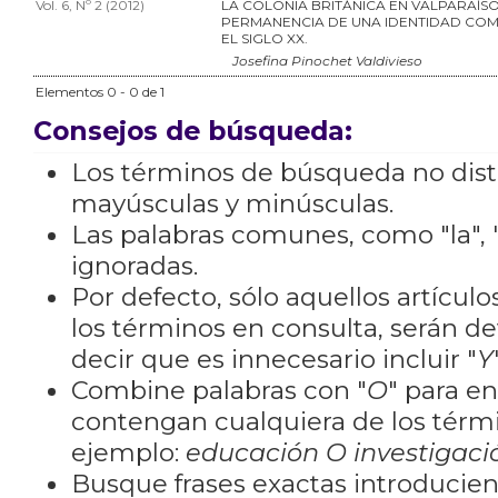
Vol. 6, Nº 2 (2012)
LA COLONIA BRITÁNICA EN VALPARAÍSO
PERMANENCIA DE UNA IDENTIDAD COM
EL SIGLO XX.
Josefina Pinochet Valdivieso
Elementos 0 - 0 de 1
Consejos de búsqueda:
Los términos de búsqueda no dis
mayúsculas y minúsculas.
Las palabras comunes, como "la", "
ignoradas.
Por defecto, sólo aquellos artícu
los términos en consulta, serán de
decir que es innecesario incluir "
Y
Combine palabras con "
O
" para e
contengan cualquiera de los térm
ejemplo:
educación O investigaci
Busque frases exactas introducien