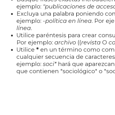
ejemplo:
"publicaciones de acceso
Excluya una palabra poniendo co
ejemplo:
-política en línea
. Por ej
línea
.
Utilice paréntesis para crear cons
Por ejemplo:
archivo
((
revista
O
co
Utilice
*
en un término como como
cualquier secuencia de caractere
ejemplo:
soci*
hará que aparezcan
que contienen "sociológico" o "soci