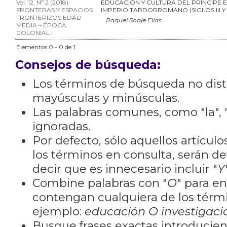
Vol. 12, Nº 2 (2018):
EDUCACIÓN Y CULTURA DEL PRÍNCIPE E
FRONTERAS Y ESPACIOS
IMPERIO TARDORROMANO (SIGLOS III Y 
FRONTERIZOS EDAD
Raquel Soaje Elías
MEDIA – ÉPOCA
COLONIAL I
Elementos 0 - 0 de 1
Consejos de búsqueda:
Los términos de búsqueda no dis
mayúsculas y minúsculas.
Las palabras comunes, como "la", "
ignoradas.
Por defecto, sólo aquellos artícu
los términos en consulta, serán de
decir que es innecesario incluir "
Y
Combine palabras con "
O
" para e
contengan cualquiera de los térm
ejemplo:
educación O investigaci
Busque frases exactas introducien