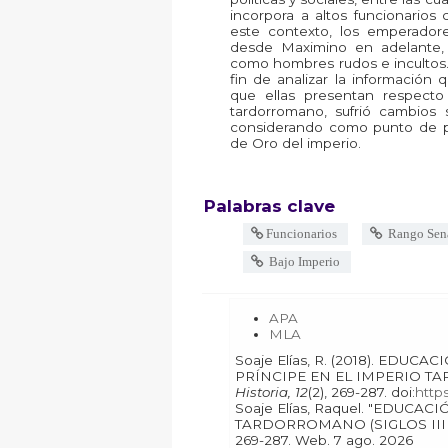
incorpora a altos funcionarios c
este contexto, los emperadores
desde Maximino en adelante, 
como hombres rudos e incultos. 
fin de analizar la información
que ellas presentan respecto
tardorromano, sufrió cambios s
considerando como punto de pa
de Oro del imperio.
Palabras clave
Funcionarios
Rango Sena
Bajo Imperio
APA
MLA
Soaje Elías, R. (2018). EDUCACIÓN Y CULTURA DEL
PRÍNCIPE EN EL IMPERIO TA
Historia, 12
(2), 269-287. doi:
http
Soaje Elías, Raquel. "EDUCACIÓN Y CULTURA DEL PRÍNCIPE EN EL IMPERIO
TARDORROMANO (SIGLOS III Y
269-287. Web. 7 ago. 2026