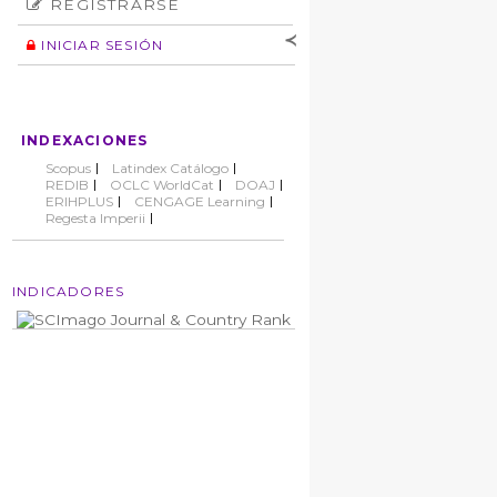
REGISTRARSE
Número
Normas éticas
Autor
INICIAR SESIÓN
Nombre de
usuario
Contraseña
INDEXACIONES
No cerrar sesión
Scopus
Latindex Catálogo
REDIB
OCLC WorldCat
DOAJ
ERIHPLUS
CENGAGE Learning
Regesta Imperii
INDICADORES