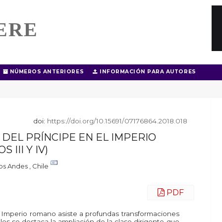
ERE
NÚMEROS ANTERIORES
INFORMACIÓN PARA AUTORES
doi:
https://doi.org/10.15691/07176864.2018.018
DEL PRÍNCIPE EN EL IMPERIO
III Y IV)
os Andes , Chile
PDF
l Imperio romano asiste a profundas transformaciones
uales se destaca la ampliación de la clase dirigente que