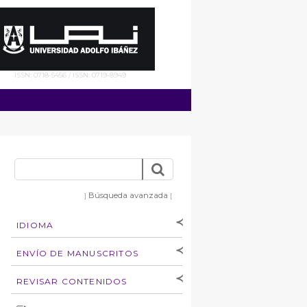
ISSN: 0718-5456 / ISSN: 0719-8949
Búsqueda avanzada
]
[
IDIOMA
[Español
]
[English]
ENVÍO DE MANUSCRITOS
Instrucciones para
REVISAR CONTENIDOS
autores
Derechos de autoría
por: