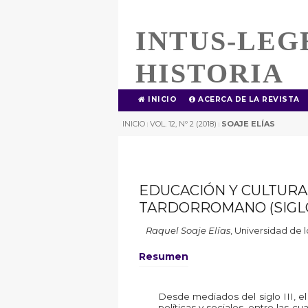
INTUS-LEG
HISTORIA
INICIO
ACERCA DE LA REVISTA
INICIO
VOL. 12, Nº 2 (2018)
SOAJE ELÍAS
|
|
EDUCACIÓN Y CULTURA 
TARDORROMANO (SIGLOS 
Raquel Soaje Elías
,
Universidad de l
Resumen
Desde mediados del siglo III, e
políticas y sociales, entre las c