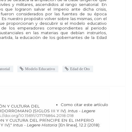
iviles y militares, ascendidos al rango senatorial. En
 que lograron salvar el Imperio ante dicha crisis,
fueron considerados por las fuentes de su época
Es nuestro propósito volver sobre las mismas, con el
 que proporcionan y descubrir si el modelo educativo
 de los emperadores correspondientes al periodo
ustanciales en las materias que debían instruirlos,
rtida, la educación de los gobernantes de la Edad
torial
Modelo Educativo
Edad de Oro
Como citar este artículo
RDORROMANO (SIGLOS III Y IV).
Intus - Legere
s://doi.org/10.15691/07176864.2018.018
 IV)."
Intus - Legere Historia
[En línea], 12.2 (2018):