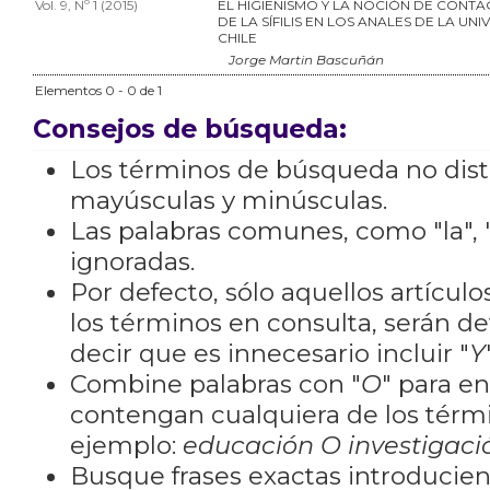
Vol. 9, Nº 1 (2015)
EL HIGIENISMO Y LA NOCIÓN DE CONTA
DE LA SÍFILIS EN LOS ANALES DE LA UN
CHILE
Jorge Martin Bascuñán
Elementos 0 - 0 de 1
Consejos de búsqueda:
Los términos de búsqueda no dis
mayúsculas y minúsculas.
Las palabras comunes, como "la", "
ignoradas.
Por defecto, sólo aquellos artícu
los términos en consulta, serán de
decir que es innecesario incluir "
Y
Combine palabras con "
O
" para e
contengan cualquiera de los térm
ejemplo:
educación O investigaci
Busque frases exactas introducien