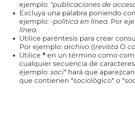
ejemplo:
"publicaciones de acceso
Excluya una palabra poniendo co
ejemplo:
-política en línea
. Por ej
línea
.
Utilice paréntesis para crear cons
Por ejemplo:
archivo
((
revista
O
co
Utilice
*
en un término como como
cualquier secuencia de caractere
ejemplo:
soci*
hará que aparezcan
que contienen "sociológico" o "soci