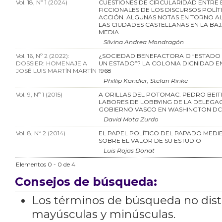
Vol. 18, Nº 1 (2024)
CUESTIONES DE CIRCULARIDAD ENTRE
FICCIONALES DE LOS DISCURSOS POLÍTI
ACCIÓN. ALGUNAS NOTAS EN TORNO A
LAS CIUDADES CASTELLANAS EN LA BA
MEDIA
Silvina Andrea Mondragón
Vol. 16, Nº 2 (2022):
¿SOCIEDAD BENEFACTORA O “ESTADO
DOSSIER: HOMENAJE A
UN ESTADO”? LA COLONIA DIGNIDAD EN 
JOSÉ LUIS MARTÍN MARTÍN
1968
Phillip Kandler, Stefan Rinke
Vol. 9, Nº 1 (2015)
A ORILLAS DEL POTOMAC. PEDRO BEITI
LABORES DE LOBBYING DE LA DELEGA
GOBIERNO VASCO EN WASHINGTON DC (
David Mota Zurdo
Vol. 8, Nº 2 (2014)
EL PAPEL POLÍTICO DEL PAPADO MEDI
SOBRE EL VALOR DE SU ESTUDIO
Luis Rojas Donat
Elementos 0 - 0 de 4
Consejos de búsqueda:
Los términos de búsqueda no dis
mayúsculas y minúsculas.