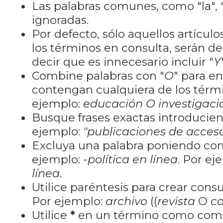
Las palabras comunes, como "la", "
ignoradas.
Por defecto, sólo aquellos artícu
los términos en consulta, serán de
decir que es innecesario incluir "
Y
Combine palabras con "
O
" para e
contengan cualquiera de los térm
ejemplo:
educación O investigaci
Busque frases exactas introducien
ejemplo:
"publicaciones de acceso
Excluya una palabra poniendo co
ejemplo:
-política en línea
. Por ej
línea
.
Utilice paréntesis para crear cons
Por ejemplo:
archivo
((
revista
O
co
Utilice
*
en un término como como