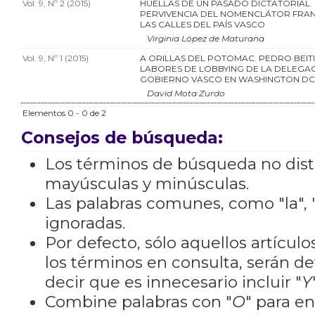
Vol. 9, Nº 2 (2015)
HUELLAS DE UN PASADO DICTATORIAL.
PERVIVENCIA DEL NOMENCLÁTOR FRAN
LAS CALLES DEL PAÍS VASCO
Virginia López de Maturana
Vol. 9, Nº 1 (2015)
A ORILLAS DEL POTOMAC. PEDRO BEITI
LABORES DE LOBBYING DE LA DELEGA
GOBIERNO VASCO EN WASHINGTON DC (
David Mota Zurdo
Elementos 0 - 0 de 2
Consejos de búsqueda:
Los términos de búsqueda no dis
mayúsculas y minúsculas.
Las palabras comunes, como "la", "
ignoradas.
Por defecto, sólo aquellos artícu
los términos en consulta, serán de
decir que es innecesario incluir "
Y
Combine palabras con "
O
" para e