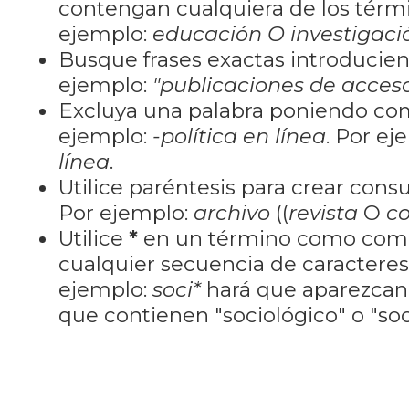
contengan cualquiera de los térm
ejemplo:
educación O investigaci
Busque frases exactas introducien
ejemplo:
"publicaciones de acceso
Excluya una palabra poniendo co
ejemplo:
-política en línea
. Por ej
línea
.
Utilice paréntesis para crear cons
Por ejemplo:
archivo
((
revista
O
co
Utilice
*
en un término como como
cualquier secuencia de caractere
ejemplo:
soci*
hará que aparezcan
que contienen "sociológico" o "soci