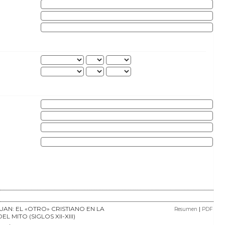
UAN: EL «OTRO» CRISTIANO EN LA
|
Resumen
PDF
L MITO (SIGLOS XII-XIII)