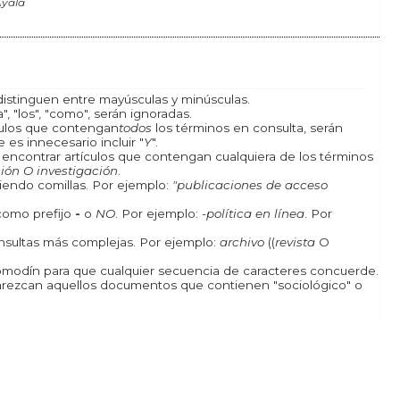
Ayala
istinguen entre mayúsculas y minúsculas.
, "los", "como", serán ignoradas.
ículos que contengan
todos
los términos en consulta, serán
 es innecesario incluir "
Y
".
a encontrar artículos que contengan cualquiera de los términos
ión O investigación
.
iendo comillas. Por ejemplo:
"publicaciones de acceso
como prefijo
-
o
NO
. Por ejemplo:
-política en línea
. Por
onsultas más complejas. Por ejemplo:
archivo
((
revista
O
odín para que cualquier secuencia de caracteres concuerde.
rezcan aquellos documentos que contienen "sociológico" o