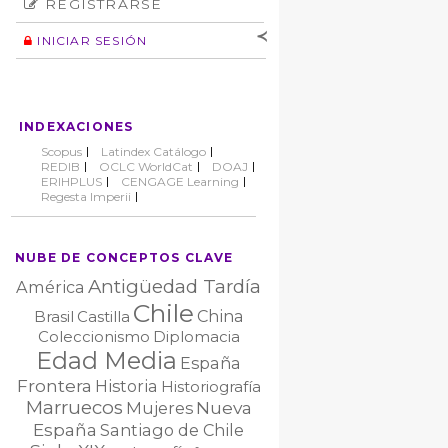
REGISTRARSE
Número
Normas éticas
Autor
INICIAR SESIÓN
Nombre de
usuario
Contraseña
INDEXACIONES
No cerrar sesión
Scopus
Latindex Catálogo
REDIB
OCLC WorldCat
DOAJ
ERIHPLUS
CENGAGE Learning
Regesta Imperii
NUBE DE CONCEPTOS CLAVE
Antigüedad Tardía
América
Chile
China
Brasil
Castilla
Coleccionismo
Diplomacia
Edad Media
España
Frontera
Historia
Historiografía
Marruecos
Nueva
Mujeres
España
Santiago de Chile