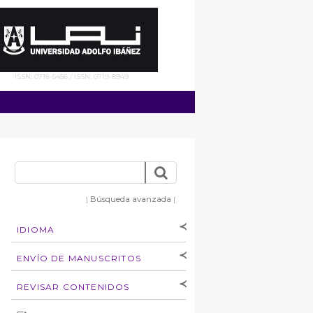
ISSN: 0718-5456 / ISSN: 0719-8949
Búsqueda avanzada
]
[
IDIOMA
[Español
]
[English]
ENVÍO DE MANUSCRITOS
Instrucciones para
REVISAR CONTENIDOS
autores
Derechos de autoría
por: