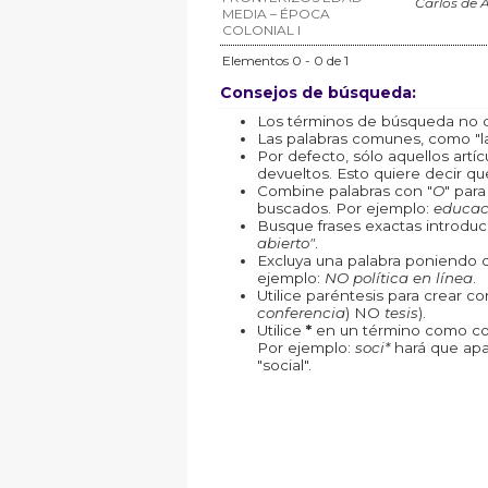
Carlos de 
MEDIA – ÉPOCA
COLONIAL I
Elementos 0 - 0 de 1
Consejos de búsqueda:
Los términos de búsqueda no d
Las palabras comunes, como "la"
Por defecto, sólo aquellos art
devueltos. Esto quiere decir que
Combine palabras con "
O
" par
buscados. Por ejemplo:
educac
Busque frases exactas introduc
abierto"
.
Excluya una palabra poniendo 
ejemplo:
NO política en línea
.
Utilice paréntesis para crear c
conferencia
) NO
tesis
).
Utilice
*
en un término como com
Por ejemplo:
soci*
hará que apa
"social".