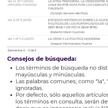
Vol. 14, Nº 1 (2020):
LA OTRA TRINCHERA. LA CRISIS ENTRE 
HISTORIA Y HUMOR
CHILE EN 1978 VISTA POR LOS CARICAT
CHILENOS
Gonzalo Serrano del Pozo
Vol. 6, Nº 2 (2012)
ESTUDIOS HISTÓRICOS SOBRE LA IGLESIA
POLÍTICAS DE LOS PONTIFICADOS DE G
(1831-1846) Y DE PÍO IX (1846-1878)
Roberto Marín Guzmán
Vol. 1, Nº 1-2 (2007)
LA CRISIS Y LA POLíTICA MODERNA
Joaquín Fermandois Huerta
Elementos 0 - 0 de 3
Consejos de búsqueda:
Los términos de búsqueda no dis
mayúsculas y minúsculas.
Las palabras comunes, como "la", "
ignoradas.
Por defecto, sólo aquellos artícu
los términos en consulta, serán de