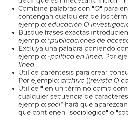
decir que es innecesario incluir "
Y
Combine palabras con "
O
" para e
contengan cualquiera de los térm
ejemplo:
educación O investigaci
Busque frases exactas introducien
ejemplo:
"publicaciones de acceso
Excluya una palabra poniendo co
ejemplo:
-política en línea
. Por ej
línea
.
Utilice paréntesis para crear cons
Por ejemplo:
archivo
((
revista
O
co
Utilice
*
en un término como como
cualquier secuencia de caractere
ejemplo:
soci*
hará que aparezcan
que contienen "sociológico" o "soci