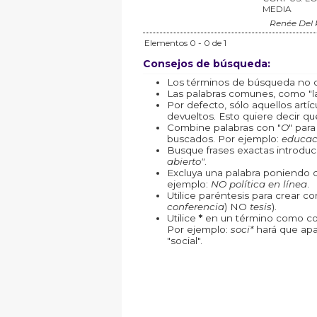
MEDIA
Renée Del 
Elementos 0 - 0 de 1
Consejos de búsqueda:
Los términos de búsqueda no d
Las palabras comunes, como "la"
Por defecto, sólo aquellos art
devueltos. Esto quiere decir que
Combine palabras con "
O
" par
buscados. Por ejemplo:
educac
Busque frases exactas introduc
abierto"
.
Excluya una palabra poniendo 
ejemplo:
NO política en línea
.
Utilice paréntesis para crear c
conferencia
) NO
tesis
).
Utilice
*
en un término como com
Por ejemplo:
soci*
hará que apa
"social".