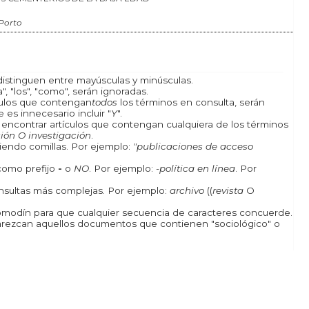
Porto
istinguen entre mayúsculas y minúsculas.
, "los", "como", serán ignoradas.
ículos que contengan
todos
los términos en consulta, serán
 es innecesario incluir "
Y
".
a encontrar artículos que contengan cualquiera de los términos
ión O investigación
.
iendo comillas. Por ejemplo:
"publicaciones de acceso
como prefijo
-
o
NO
. Por ejemplo:
-política en línea
. Por
onsultas más complejas. Por ejemplo:
archivo
((
revista
O
odín para que cualquier secuencia de caracteres concuerde.
rezcan aquellos documentos que contienen "sociológico" o