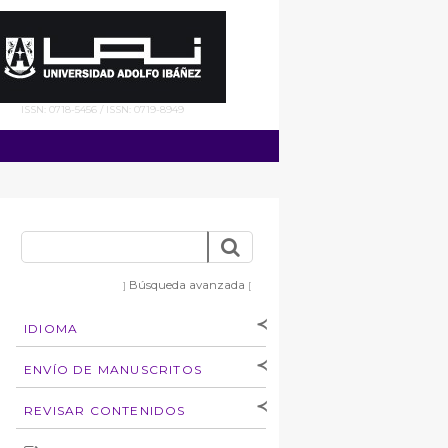
ISSN: 0718-5456 / ISSN: 0719-8949
Búsqueda avanzada
]
[
IDIOMA
[Español
]
[English]
ENVÍO DE MANUSCRITOS
Instrucciones para
REVISAR CONTENIDOS
autores
Derechos de autoría
por: