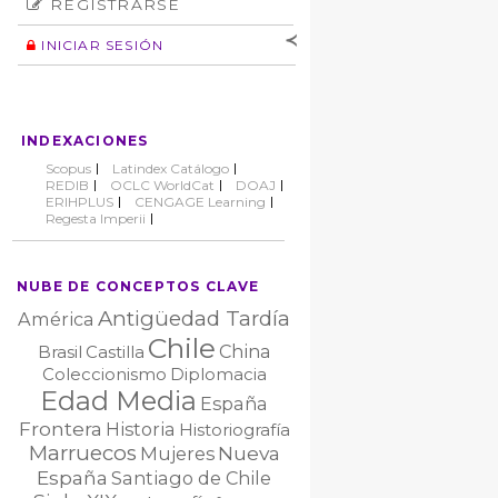
REGISTRARSE
Número
Normas éticas
Autor
INICIAR SESIÓN
Nombre de
usuario
Contraseña
INDEXACIONES
No cerrar sesión
Scopus
Latindex Catálogo
REDIB
OCLC WorldCat
DOAJ
ERIHPLUS
CENGAGE Learning
Regesta Imperii
NUBE DE CONCEPTOS CLAVE
Antigüedad Tardía
América
Chile
China
Brasil
Castilla
Coleccionismo
Diplomacia
Edad Media
España
Frontera
Historia
Historiografía
Marruecos
Nueva
Mujeres
España
Santiago de Chile