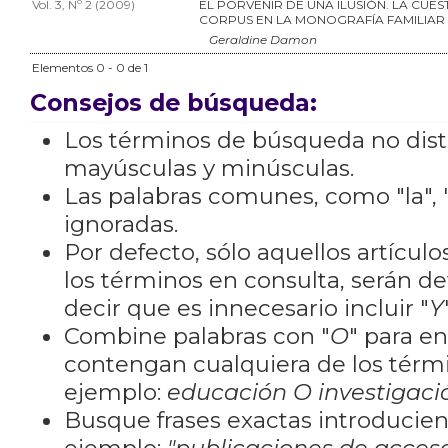
Vol. 3, Nº 2 (2009)
EL PORVENIR DE UNA ILUSIÓN. LA CUES
CORPUS EN LA MONOGRAFÍA FAMILIAR
Geraldine Damon
Elementos 0 - 0 de 1
Consejos de búsqueda:
Los términos de búsqueda no dis
mayúsculas y minúsculas.
Las palabras comunes, como "la", "
ignoradas.
Por defecto, sólo aquellos artícu
los términos en consulta, serán de
decir que es innecesario incluir "
Y
Combine palabras con "
O
" para e
contengan cualquiera de los térm
ejemplo:
educación O investigaci
Busque frases exactas introducien