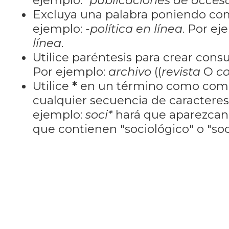
ejemplo:
"publicaciones de acceso
Excluya una palabra poniendo co
ejemplo:
-política en línea
. Por ej
línea
.
Utilice paréntesis para crear cons
Por ejemplo:
archivo
((
revista
O
co
Utilice
*
en un término como como
cualquier secuencia de caractere
ejemplo:
soci*
hará que aparezcan
que contienen "sociológico" o "soci