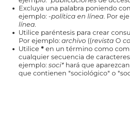
ejemplo:
"publicaciones de acceso
Excluya una palabra poniendo co
ejemplo:
-política en línea
. Por ej
línea
.
Utilice paréntesis para crear cons
Por ejemplo:
archivo
((
revista
O
co
Utilice
*
en un término como como
cualquier secuencia de caractere
ejemplo:
soci*
hará que aparezcan
que contienen "sociológico" o "soci