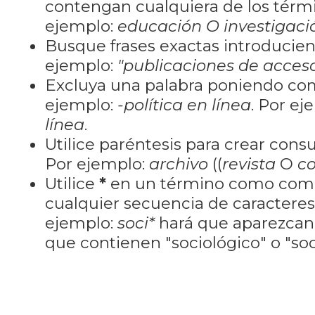
contengan cualquiera de los térm
ejemplo:
educación O investigaci
Busque frases exactas introducien
ejemplo:
"publicaciones de acceso
Excluya una palabra poniendo co
ejemplo:
-política en línea
. Por ej
línea
.
Utilice paréntesis para crear cons
Por ejemplo:
archivo
((
revista
O
co
Utilice
*
en un término como como
cualquier secuencia de caractere
ejemplo:
soci*
hará que aparezcan
que contienen "sociológico" o "soci