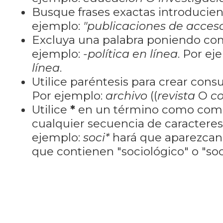
Busque frases exactas introducien
ejemplo:
"publicaciones de acceso
Excluya una palabra poniendo co
ejemplo:
-política en línea
. Por ej
línea
.
Utilice paréntesis para crear cons
Por ejemplo:
archivo
((
revista
O
co
Utilice
*
en un término como como
cualquier secuencia de caractere
ejemplo:
soci*
hará que aparezcan
que contienen "sociológico" o "soci