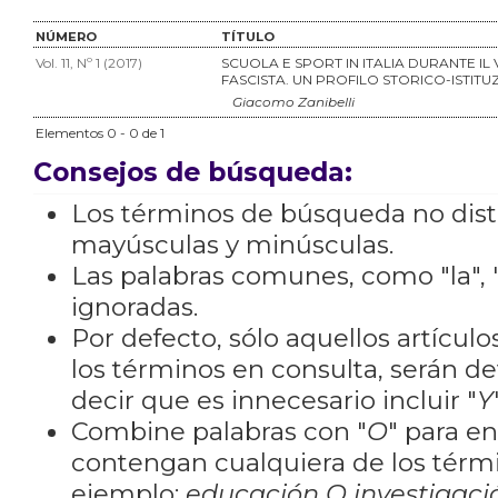
NÚMERO
TÍTULO
Vol. 11, Nº 1 (2017)
SCUOLA E SPORT IN ITALIA DURANTE IL
FASCISTA. UN PROFILO STORICO-ISTITU
Giacomo Zanibelli
Elementos 0 - 0 de 1
Consejos de búsqueda:
Los términos de búsqueda no dis
mayúsculas y minúsculas.
Las palabras comunes, como "la", "
ignoradas.
Por defecto, sólo aquellos artícu
los términos en consulta, serán de
decir que es innecesario incluir "
Y
Combine palabras con "
O
" para e
contengan cualquiera de los térm
ejemplo:
educación O investigaci