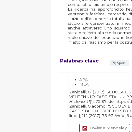
comparati di più ampio respiro.
La ricerca ha approfondito l’e
ventennio fascista, cercando d
l’inizio dell’esperienza totalitaria 
studio si è concentrato, in modo
anche attraverso uno sguardo 
stata dedicata alla storia normati
ruolo chiave dell’educazione fi
in atto dal fascismo per la cost
Palabras clave
Sport
APA
MLA
Zanibelli, G. (2017). SCUOLA E SPORT IN ITALIA DURANTE IL
VENTENNIO FASCISTA. UN PR
Historia, 11
(1), 75-97. doi:
https://
Zanibelli, Giacomo. "SCUOLA E SPORT IN ITALIA DURANTE IL VENTENNIO
FASCISTA. UN PROFILO STOR
línea], 11
Enviar a Mendeley