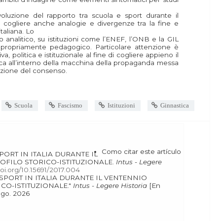
voluzione del rapporto tra scuola e sport durante il
i cogliere anche analogie e divergenze tra la fine e
italiana. Lo
 analitico, su istituzioni come l’ENEF, l’ONB e la GIL
propriamente pedagogico. Particolare attenzione è
va, politica e istituzionale al fine di cogliere appieno il
sica all’interno della macchina della propaganda messa
ruzione del consenso.
Scuola
Fascismo
Istituzioni
Ginnastica
Como citar este artículo
OFILO STORICO-ISTITUZIONALE.
Intus - Legere
doi.org/10.15691/2017.004
ICO-ISTITUZIONALE."
Intus - Legere Historia
[En
.1 (2017): 75-97. Web. 6 ago. 2026