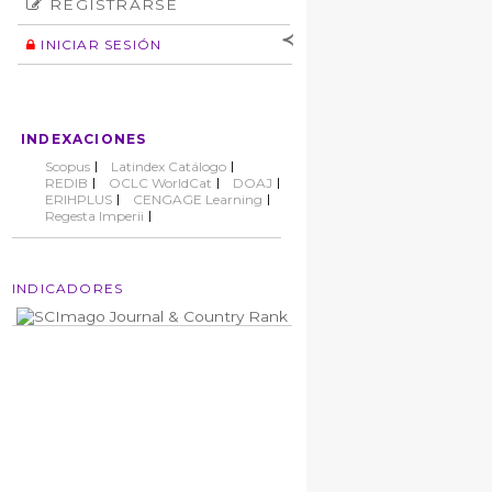
REGISTRARSE
Número
Normas éticas
Autor
INICIAR SESIÓN
Nombre de
usuario
Contraseña
INDEXACIONES
No cerrar sesión
Scopus
Latindex Catálogo
REDIB
OCLC WorldCat
DOAJ
ERIHPLUS
CENGAGE Learning
Regesta Imperii
INDICADORES