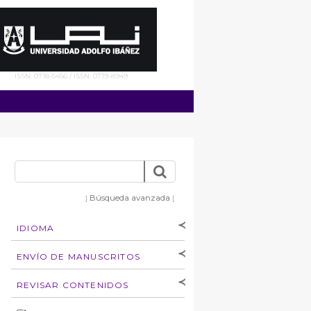
ISSN: 0718-5456 / ISSN: 0719-8949
Búsqueda avanzada
]
[
IDIOMA
[Español
]
[English]
ENVÍO DE MANUSCRITOS
Instrucciones para
REVISAR CONTENIDOS
autores
Derechos de autoría
por: