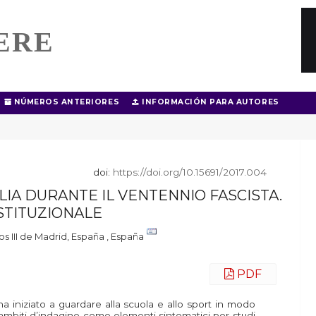
ERE
NÚMEROS ANTERIORES
INFORMACIÓN PARA AUTORES
doi:
https://doi.org/10.15691/2017.004
ALIA DURANTE IL VENTENNIO FASCISTA.
STITUZIONALE
os III de Madrid, España , España
PDF
ha iniziato a guardare alla scuola e allo sport in modo
ambiti d’indagine come elementi sintomatici per studi