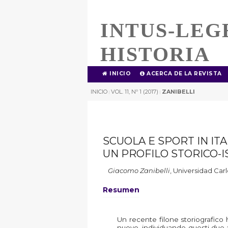
INTUS-LEG
HISTORIA
INICIO
ACERCA DE LA REVISTA
INICIO
VOL. 11, Nº 1 (2017)
ZANIBELLI
|
|
SCUOLA E SPORT IN IT
UN PROFILO STORICO-I
Giacomo Zanibelli
,
Universidad Carl
Resumen
Un recente filone storiografico 
nuovo, individuando questi due 