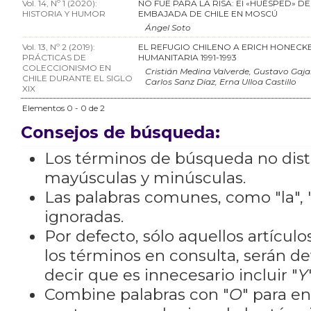
Vol. 14, Nº 1 (2020):
NO FUE PARA LA RISA: El «HUÉSPED» DE
HISTORIA Y HUMOR
EMBAJADA DE CHILE EN MOSCÚ
Ángel Soto
Vol. 13, Nº 2 (2019):
EL REFUGIO CHILENO A ERICH HONECK
PRÁCTICAS DE
HUMANITARIA 1991-1993
COLECCIONISMO EN
Cristián Medina Valverde, Gustavo Gaj
CHILE DURANTE EL SIGLO
Carlos Sanz Díaz, Erna Ulloa Castillo
XIX
Elementos 0 - 0 de 2
Consejos de búsqueda:
Los términos de búsqueda no dis
mayúsculas y minúsculas.
Las palabras comunes, como "la", "
ignoradas.
Por defecto, sólo aquellos artícu
los términos en consulta, serán de
decir que es innecesario incluir "
Y
Combine palabras con "
O
" para e