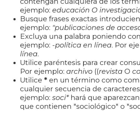
contengan cualquiera de los térm
ejemplo:
educación O investigaci
Busque frases exactas introducien
ejemplo:
"publicaciones de acceso
Excluya una palabra poniendo co
ejemplo:
-política en línea
. Por ej
línea
.
Utilice paréntesis para crear cons
Por ejemplo:
archivo
((
revista
O
co
Utilice
*
en un término como como
cualquier secuencia de caractere
ejemplo:
soci*
hará que aparezcan
que contienen "sociológico" o "soci