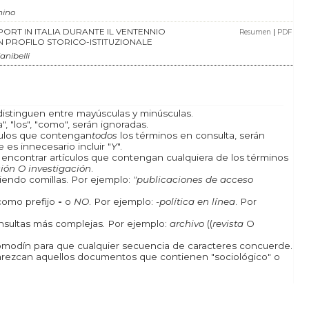
nino
PORT IN ITALIA DURANTE IL VENTENNIO
|
Resumen
PDF
UN PROFILO STORICO-ISTITUZIONALE
nibelli
istinguen entre mayúsculas y minúsculas.
, "los", "como", serán ignoradas.
ículos que contengan
todos
los términos en consulta, serán
 es innecesario incluir "
Y
".
a encontrar artículos que contengan cualquiera de los términos
ión O investigación
.
iendo comillas. Por ejemplo:
"publicaciones de acceso
como prefijo
-
o
NO
. Por ejemplo:
-política en línea
. Por
onsultas más complejas. Por ejemplo:
archivo
((
revista
O
odín para que cualquier secuencia de caracteres concuerde.
rezcan aquellos documentos que contienen "sociológico" o