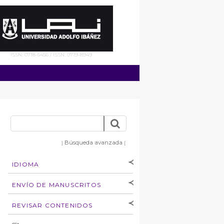
ISSN: 0718-5456 / ISSN: 0719-8949
Búsqueda avanzada
]
[
IDIOMA
[Español
]
[English]
ENVÍO DE MANUSCRITOS
Instrucciones para
REVISAR CONTENIDOS
autores
Derechos de autoría
por: