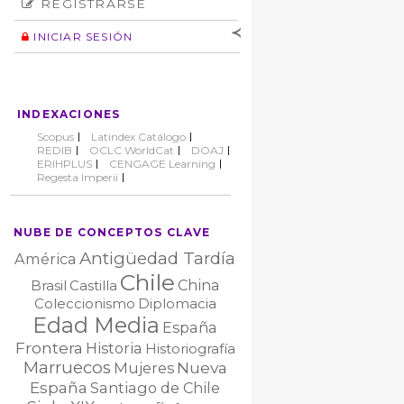
REGISTRARSE
Número
Normas éticas
Autor
INICIAR SESIÓN
Nombre de
usuario
Contraseña
INDEXACIONES
No cerrar sesión
Scopus
Latindex Catálogo
REDIB
OCLC WorldCat
DOAJ
ERIHPLUS
CENGAGE Learning
Regesta Imperii
NUBE DE CONCEPTOS CLAVE
Antigüedad Tardía
América
Chile
China
Brasil
Castilla
Coleccionismo
Diplomacia
Edad Media
España
Frontera
Historia
Historiografía
Marruecos
Nueva
Mujeres
España
Santiago de Chile