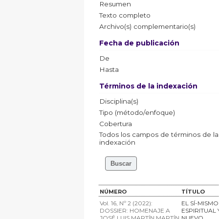
Resumen
Texto completo
Archivo(s) complementario(s)
Fecha de publicación
De
Hasta
Términos de la indexación
Disciplina(s)
Tipo (método/enfoque)
Cobertura
Todos los campos de términos de la
indexación
NÚMERO
TÍTULO
Vol. 16, Nº 2 (2022):
EL SÍ-MISM
DOSSIER: HOMENAJE A
ESPIRITUAL
JOSÉ LUIS MARTÍN MARTÍN
NUEVO