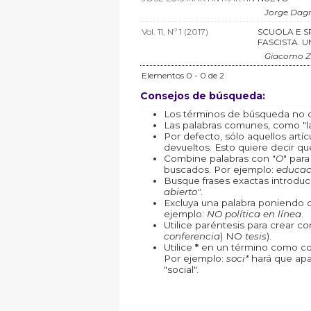
Jorge Dag
Vol. 11, Nº 1 (2017)
SCUOLA E S
FASCISTA. 
Giacomo Za
Elementos 0 - 0 de 2
Consejos de búsqueda:
Los términos de búsqueda no d
Las palabras comunes, como "la"
Por defecto, sólo aquellos art
devueltos. Esto quiere decir que
Combine palabras con "
O
" par
buscados. Por ejemplo:
educac
Busque frases exactas introduc
abierto"
.
Excluya una palabra poniendo 
ejemplo:
NO política en línea
.
Utilice paréntesis para crear c
conferencia
) NO
tesis
).
Utilice
*
en un término como com
Por ejemplo:
soci*
hará que apa
"social".