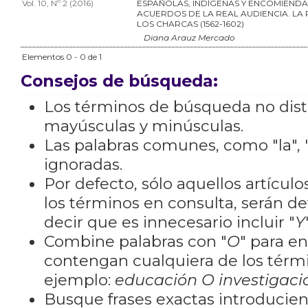
Vol. 10, Nº 2 (2016)
ESPAÑOLAS, INDÍGENAS Y ENCOMIENDA
ACUERDOS DE LA REAL AUDIENCIA. LA 
LOS CHARCAS (1562-1602)
Diana Arauz Mercado
Elementos 0 - 0 de 1
Consejos de búsqueda:
Los términos de búsqueda no dis
mayúsculas y minúsculas.
Las palabras comunes, como "la", "
ignoradas.
Por defecto, sólo aquellos artícu
los términos en consulta, serán de
decir que es innecesario incluir "
Y
Combine palabras con "
O
" para e
contengan cualquiera de los térm
ejemplo:
educación O investigaci
Busque frases exactas introducien