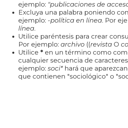
ejemplo:
"publicaciones de acceso
Excluya una palabra poniendo co
ejemplo:
-política en línea
. Por ej
línea
.
Utilice paréntesis para crear cons
Por ejemplo:
archivo
((
revista
O
co
Utilice
*
en un término como como
cualquier secuencia de caractere
ejemplo:
soci*
hará que aparezcan
que contienen "sociológico" o "soci