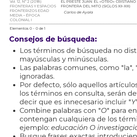
Vol. 12, Nº 2 (2018):
EL PRESTE JUAN: EL «OTRO» CRISTIANO
FRONTERAS Y ESPACIOS
FRONTERA DEL MITO (SIGLOS XII-XIII)
FRONTERIZOS EDAD
Carlos de Ayala
MEDIA – ÉPOCA
COLONIAL I
Elementos 0 - 0 de 1
Consejos de búsqueda:
Los términos de búsqueda no dis
mayúsculas y minúsculas.
Las palabras comunes, como "la", "
ignoradas.
Por defecto, sólo aquellos artícu
los términos en consulta, serán de
decir que es innecesario incluir "
Y
Combine palabras con "
O
" para e
contengan cualquiera de los térm
ejemplo:
educación O investigaci
Busque frases exactas introducien