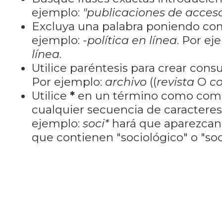
ejemplo:
"publicaciones de acceso
Excluya una palabra poniendo co
ejemplo:
-política en línea
. Por ej
línea
.
Utilice paréntesis para crear cons
Por ejemplo:
archivo
((
revista
O
co
Utilice
*
en un término como como
cualquier secuencia de caractere
ejemplo:
soci*
hará que aparezcan
que contienen "sociológico" o "soci