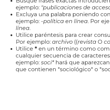
Busque frases exactas introducien
ejemplo:
"publicaciones de acceso
Excluya una palabra poniendo co
ejemplo:
-política en línea
. Por ej
línea
.
Utilice paréntesis para crear cons
Por ejemplo:
archivo
((
revista
O
co
Utilice
*
en un término como como
cualquier secuencia de caractere
ejemplo:
soci*
hará que aparezcan
que contienen "sociológico" o "soci