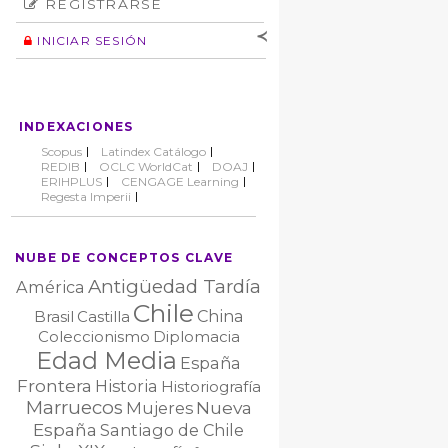
REGISTRARSE
Número
Normas éticas
Autor
INICIAR SESIÓN
Nombre de
usuario
Contraseña
INDEXACIONES
No cerrar sesión
Scopus
Latindex Catálogo
REDIB
OCLC WorldCat
DOAJ
ERIHPLUS
CENGAGE Learning
Regesta Imperii
NUBE DE CONCEPTOS CLAVE
Antigüedad Tardía
América
Chile
China
Brasil
Castilla
Coleccionismo
Diplomacia
Edad Media
España
Frontera
Historia
Historiografía
Marruecos
Nueva
Mujeres
España
Santiago de Chile