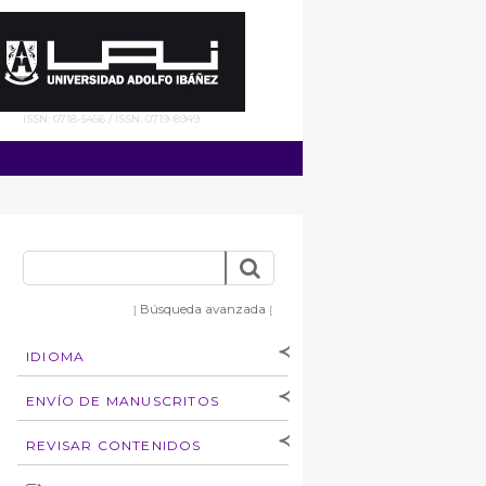
ISSN: 0718-5456 / ISSN: 0719-8949
Búsqueda avanzada
]
[
IDIOMA
[Español
]
[English]
ENVÍO DE MANUSCRITOS
Instrucciones para
REVISAR CONTENIDOS
autores
Derechos de autoría
por: