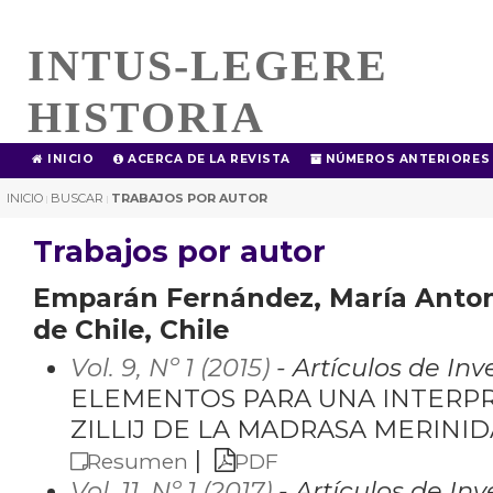
INTUS-LEGERE
HISTORIA
INICIO
ACERCA DE LA REVISTA
NÚMEROS ANTERIORES
INICIO
BUSCAR
TRABAJOS POR AUTOR
|
|
Trabajos por autor
Emparán Fernández, María Anton
de Chile, Chile
Vol. 9, Nº 1 (2015)
- Artículos de Inv
ELEMENTOS PARA UNA INTERPR
ZILLIJ DE LA MADRASA MERINID
|
Resumen
PDF
Vol. 11, Nº 1 (2017)
- Artículos de Inv