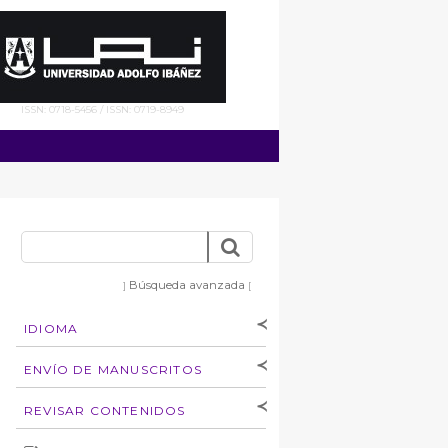
ISSN: 0718-5456 / ISSN: 0719-8949
Búsqueda avanzada
]
[
IDIOMA
[Español
]
[English]
ENVÍO DE MANUSCRITOS
Instrucciones para
REVISAR CONTENIDOS
autores
Derechos de autoría
por: