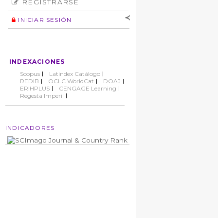
REGISTRARSE
Número
Normas éticas
Autor
INICIAR SESIÓN
Nombre de
usuario
Contraseña
INDEXACIONES
No cerrar sesión
Scopus
Latindex Catálogo
REDIB
OCLC WorldCat
DOAJ
ERIHPLUS
CENGAGE Learning
Regesta Imperii
INDICADORES