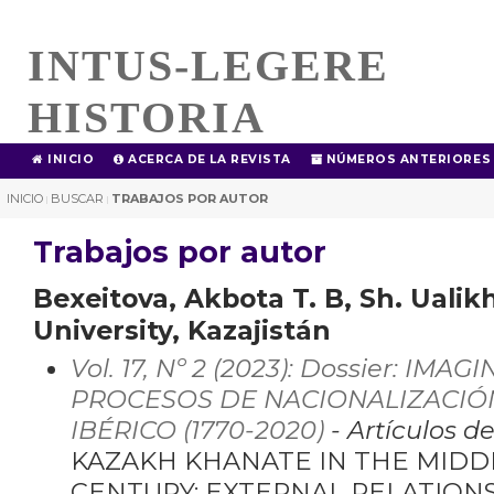
INTUS-LEGERE
HISTORIA
INICIO
ACERCA DE LA REVISTA
NÚMEROS ANTERIORES
INICIO
BUSCAR
TRABAJOS POR AUTOR
|
|
Trabajos por autor
Bexeitova, Akbota T. B, Sh. Uali
University, Kazajistán
Vol. 17, Nº 2 (2023): Dossier: IM
PROCESOS DE NACIONALIZACIÓN
IBÉRICO (1770-2020)
- Artículos d
KAZAKH KHANATE IN THE MIDDL
CENTURY: EXTERNAL RELATIONS